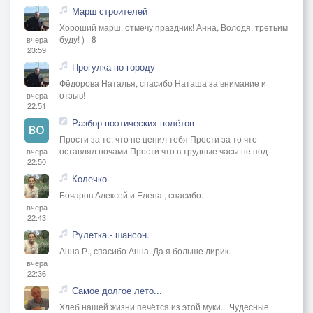
Марш строителей
Хороший марш, отмечу праздник! Анна, Володя, третьим
буду! ) +8
вчера
23:59
Прогулка по городу
Фёдорова Наталья, спасибо Наташа за внимание и
отзыв!
вчера
22:51
Разбор поэтических полётов
Прости за то, что не ценил тебя Прости за то что
оставлял ночами Прости что в трудные часы не под
вчера
22:50
Колечко
Бочаров Алексей и Елена , спасибо.
вчера
22:43
Рулетка.- шансон.
Анна Р., спасибо Анна. Да я больше лирик.
вчера
22:36
Самое долгое лето...
Хлеб нашей жизни печётся из этой муки... Чудесные