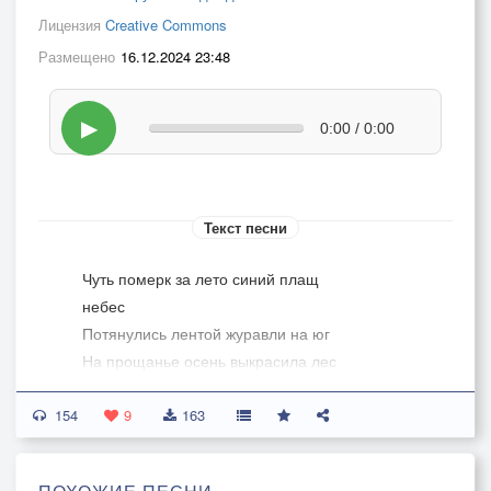
Лицензия
Creative Commons
Размещено
16.12.2024 23:48
▶
0:00 / 0:00
Текст песни
Чуть померк за лето синий плащ
небес
Потянулись лентой журавли на юг
На прощанье осень выкрасила лес
Желтыми разводами разлук
154
9
163
С каждым днем морозней алая
заря