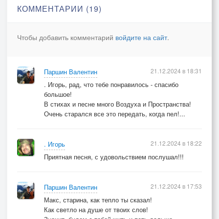
На прощанье осень выкрасила лес
КОММЕНТАРИИ (19)
Желтыми разводами разлук
Чтобы добавить комментарий
войдите на сайт
.
С каждым днем морозней алая
заря
Утренние звезды выпали дождем
21.12.2024 в 18:31
Паршин Валентин
Все хотелось бросить в пламя
. Игорь, рад, что тебе понравилось - спасибо
сентября,
большое!
Но давай немного подождем
В стихах и песне много Воздуха и Пространства!
Подождем
Очень старался все это передать, когда пел!...
21.12.2024 в 18:22
. Игорь
Приятная песня, с удовольствием послушал!!!
21.12.2024 в 17:53
Паршин Валентин
Макс, старина, как тепло ты сказал!
Как светло на душе от твоих слов!