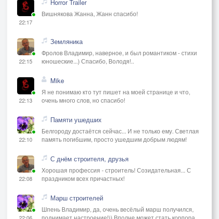
Horror Trailer
Вишнякова Жанна, Жанн спасибо!
22:17
Земляника
Фролов Владимир, наверное, и был романтиком - стихи
юношеские...) Спасибо, Володя!..
22:15
Mike
Я не понимаю кто тут пишет на моей странице и что,
очень много слов, но спасибо!
22:13
Памяти ушедших
Белгороду достаётся сейчас... И не только ему. Светлая
память погибшим, просто ушедшим добрым людям!
22:10
С днём строителя, друзья
Хорошая профессия - строитель! Созидательная... С
праздником всех причастных!
22:08
Марш строителей
Шпень Владимир, да, очень весёлый марш получился,
поднимает настроение!)) Вполне может стать корпора
22:06