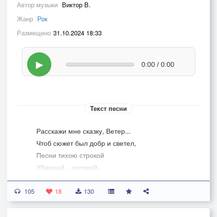
Автор музыки
Виктор В.
Жанр
Рок
Размещено
31.10.2024 18:33
▶
0:00 / 0:00
Текст песни
Расскажи мне сказку, Ветер...
Чтоб сюжет был добр и светел,
Песни тихою строкой
Убаюкай... успокой...
Раскажи о правде, чести,
105
О бессмысленности мести,
18
130
О судьбе, что справедлива
И о жизни, что красива....