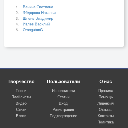
Ванина Светлана
Фёдорова Наталья
Шпень Владимир
Ивлев Василий
OrangutanG
Творчество
Пользователи
О нас
Песни
Исполнители
Правила
Плейлисты
Статьи
Помощь
Видео
Вход
Лицензия
Стихи
Регистрация
Отзывы
Блоги
Подтверждение
Контакты
Политика