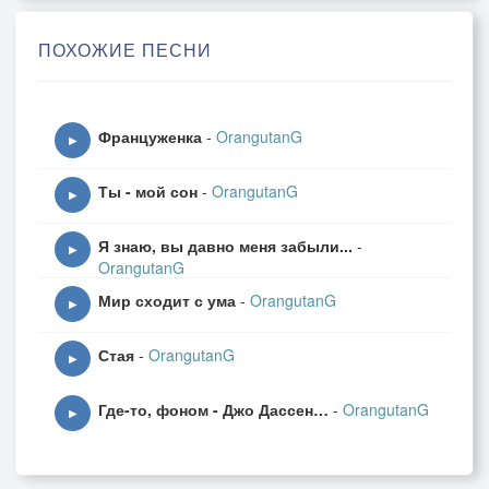
усовершенствований и улучшений в том числе и в
творчестве… А мне вспомнилась искренняя
ПОХОЖИЕ ПЕСНИ
юность, песни под гитару, первый просмотр «С
лёгким паром» …, вспомнились влюбленности,
измены и метания… Это было в те времена, когда
Француженка
-
OrangutanG
Орангутанг еще пытался быть человеком))
▶
Ты - мой сон
-
OrangutanG
▶
Я знаю, вы давно меня забыли...
-
▶
OrangutanG
Мир сходит с ума
-
OrangutanG
▶
Стая
-
OrangutanG
▶
Где-то, фоном - Джо Дассен…
-
OrangutanG
▶