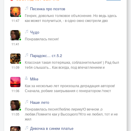
Песенка про поэтов
Генрих, довольно толковое объяснение. Но ведь здесь
как может получиться, - в одно окно смотрели дво
11:47
Чудо
Понравилась песня!
11:41
Парадокс... ст.5.2
Классная такая потеряшка, соблазнительная! ) Рад был
тебя слышать... Как всегда, под впечатлением и
11:09
Mike
Как за несколько лет произошла деградация авторов!
Сначала, робкие заигрывания с генератором /текст
11:06
Наше лето
Понравилась песня!Люблю лирику!О вечном ,о
любви.Помните как у Высоцкого?Кто не любил, тот и не
11:05
жил
Девочка в синем платье