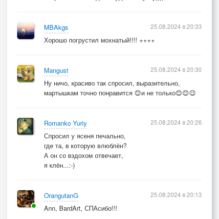
25.08.2024 в 20:33
MBAkgs
Хорошо погрустил мохнатый!!!! ++++
25.08.2024 в 20:30
Mangust
Ну ничо, красиво так спросил, выразительно,
мартышкам точно понравится 😊и не только😊😊😉
25.08.2024 в 20:26
Romanko Yuriy
Спросил у ясеня печально,
где та, в которую влюблён?
А он со вздохом отвечает,
я клён...:-)
25.08.2024 в 20:13
OrangutanG
Ann, BardArt, СПАсибо!!!