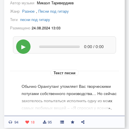
Автор музыки
Микаэл Таривердиев
Жанр
Разное
,
Песни под гитару
Теги
песни под гитару
Размещено
24.08.2024 13:03
▶
0:00 / 0:00
Текст песни
Обычно Орангутанг утомляет Вас творческими
потугами собственного производства… Но сейчас
захотелось попытаться исполнить одну из моих
самых любимых вещей – «Я спросил у ясеня».
Ностальгическое настроение у меня тут, в
94
джунглях… Сейчас время технологий, ИИ,
18
95