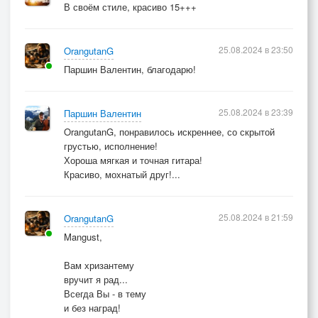
В своём стиле, красиво 15+++
25.08.2024 в 23:50
OrangutanG
Паршин Валентин, благодарю!
25.08.2024 в 23:39
Паршин Валентин
OrangutanG, понравилось искреннее, со скрытой
грустью, исполнение!
Хороша мягкая и точная гитара!
Красиво, мохнатый друг!...
25.08.2024 в 21:59
OrangutanG
Mangust,
Вам хризантему
вручит я рад...
Всегда Вы - в тему
и без наград!