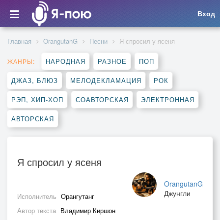
Вход
Главная
OrangutanG
Песни
Я спросил у ясеня
НАРОДНАЯ
РАЗНОЕ
ПОП
ЖАНРЫ:
ДЖАЗ, БЛЮЗ
МЕЛОДЕКЛАМАЦИЯ
РОК
РЭП, ХИП-ХОП
СОАВТОРСКАЯ
ЭЛЕКТРОННАЯ
АВТОРСКАЯ
Я спросил у ясеня
OrangutanG
Джунгли
Исполнитель
Орангутанг
Автор текста
Владимир Киршон