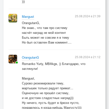
)))
25.08.2024 в 21:39
Mangust
OrangutanG,
Не знаю., что там про систему
насчёт наград не мой контент
Быть может не совсем я в тему
Но был оставлен Вам коммент....
25.08.2024 в 21:12
OrangutanG
Romanko Yuriy, MBAkgs, )) Благодарю, что
заглянули!
Mangust,
Сурово резюмировали тему,
мартышек только радует примат...
Оценочную не прошёл систему,
и не достоин сладостных наград)))
Ну ничего, пусть будет в брюхе пусто,
понравлюсь я когда-нибудь Мангусту))))