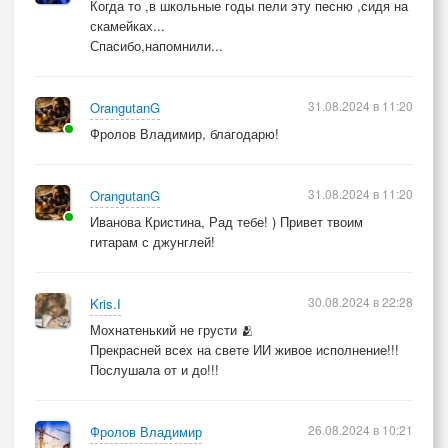
Когда то ,в школьные годы пели эту песню ,сидя на
скамейках...
Спасибо,напомнили...
31.08.2024 в 11:20
OrangutanG
Фролов Владимир, благодарю!
31.08.2024 в 11:20
OrangutanG
Иванова Кристина, Рад тебе! ) Привет твоим
гитарам с джунглей!
30.08.2024 в 22:28
Kris.I
Мохнатенький не грусти 🫂
Прекрасней всех на свете ИИ живое исполнение!!!
Послушала от и до!!!
26.08.2024 в 10:21
Фролов Владимир