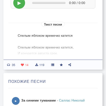
▶
0:00 / 0:00
Текст песни
Спелым яблоком времечко катится
Спелым яблоком времечко катится,
И кончается августа срок.
Лишь мелькнуло цветастое платьице –
35
Дней духмяных всё ближе итог...
14
119
Затихает прекрасным видением...
ПОХОЖИЕ ПЕСНИ
Бросив спелые грозди к ногам,
Паутинок прозрачных парение
И туманную грусть по утрам.
За синими туманами
-
Саллас Николай
▶