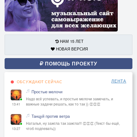
НАМ 15 ЛЕТ
НОВАЯ ВЕРСИЯ
ПОМОЩЬ ПРОЕКТУ
ЛЕНТА
ОБСУЖДАЮТ СЕЙЧАС
Простые мелочи
Надо всё успевать, и простые мелочи замечать, и
важные задачи решать, как то так )) 👏👏👏
13:41
Танцуй против ветра
Наталья, ну зажгла так зажгла!!! 👏👏👏 (Текст бы ещё,
чтоб подпевать))
13:27