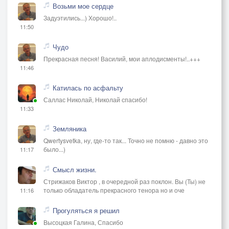
Возьми мое сердце
Задуэтились...) Хорошо!..
11:50
Чудо
Прекрасная песня! Василий, мои аплодисменты!..+++
11:46
Катилась по асфальту
Саллас Николай, Николай спасибо!
11:33
Земляника
Qwertysvetka, ну, где-то так... Точно не помню - давно это
было...)
11:17
Смысл жизни.
Стрижаков Виктор , в очередной раз поклон. Вы (Ты) не
только обладатель прекрасного тенора но и оче
11:16
Прогуляться я решил
Высоцкая Галина, Спасибо