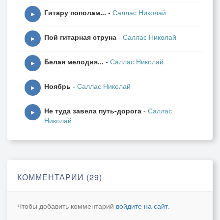
Так и годы несутся без устали,
Гитару пополам...
-
Саллас Николай
Оставляя в душе тёплый след,
▶
И как часто за мыслями грустными
Пой гитарная струна
-
Саллас Николай
Вижу звёзд притягательный свет.
▶
Белая мелодия...
-
Саллас Николай
▶
Ноябрь
-
Саллас Николай
▶
Не туда завела путь-дорога
-
Саллас
▶
Николай
КОММЕНТАРИИ (29)
Чтобы добавить комментарий
войдите на сайт
.