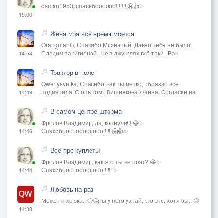
osman1953, спасибоооооо!!!!!!! 🤗👍✨
15:00
Жена моя всё время моется
OrangutanG, Спасибо Мохнатый. Давно тебя не было.
Следим за гигиеной...не в джунглях всё таки.. Ван
14:54
Трактор в поле
Qwertysvetka, Спасибо, как ты метко, образно всё
подметила. С опытом.. Вишнякова Жанна, Согласен на
14:49
В самом центре шторма
Фролов Владимир, да, копнули!!! 😃✨
Спасибоооооооооооо!!!!! 🤗👍✨
14:46
Всё про куплеты
Фролов Владимир, как это ты не поэт? 😃✨
Спасибоооооооооооо!!!!!! ✨
14:44
Любовь на раз
Может и хрюка.. 🙄🤔ты у него узнай, кто это, хотя бы.. 😜
14:38