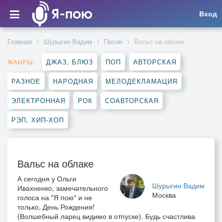
Вход
Главная
Шурыгин Вадим
Песни
Вальс на облаке
ДЖАЗ, БЛЮЗ
ПОП
АВТОРСКАЯ
ЖАНРЫ:
РАЗНОЕ
НАРОДНАЯ
МЕЛОДЕКЛАМАЦИЯ
ЭЛЕКТРОННАЯ
РОК
СОАВТОРСКАЯ
РЭП, ХИП-ХОП
Вальс на облаке
А сегодня у Ольги
Шурыгин Вадим
Ивахненко, замечательного
Москва
голоса на "Я пою" и не
только, День Рождения!
(Волшебный ларец видимо в отпуске). Будь счастлива