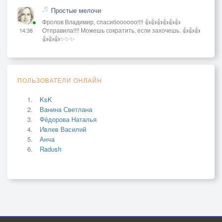
Простые мелочи
Фролов Владимир, спасибоооооо!!!! 👍👍👍👍👍👍
Отправила!!!! Можешь сократить, если захочешь. 👍👍👍
14:38
👍👍👍✨✨✨
ПОЛЬЗОВАТЕЛИ ОНЛАЙН
KsK
Ванина Светлана
Фёдорова Наталья
Ивлев Василий
Анча
Radush