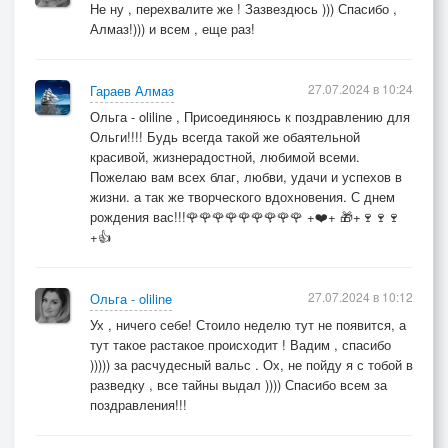
Не ну , перехвалите же ! Зазвездюсь ))) Спасибо ,
Алмаз!))) и всем , еще раз!
27.07.2024 в 10:24
Гараев Алмаз
Ольга - oliline , Присоединяюсь к поздравлению для
Ольги!!!! Будь всегда такой же обаятельной
красивой, жизнерадостной, любимой всеми.
Пожелаю вам всех благ, любви, удачи и успехов в
жизни. а так же творческого вдохновения. С днем
рождения вас!!!🌹🌹🌹🌹🌹🌹🌹🌹🌹 +❤️+ 🎁+🍷🍷🍷
+👍
27.07.2024 в 10:12
Ольга - oliline
Ух , ничего себе! Стоило неделю тут не появится, а
тут такое растакое происходит ! Вадим , спасибо
))))) за расчудесный вальс . Ох, не пойду я с тобой в
разведку , все тайны выдал )))) Спасибо всем за
поздравления!!!