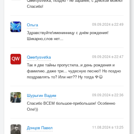
Qwertysvetka, поздно - не заранее, с Днюхой можно!
Спасибо!
09.09.2024 в 22:49
Ольга
Здравствуйте!именинницу с днём рождения!
Шикарно,слов нет...
09.09.2024 в 22:47
Qwertysvetka
Так я две тайны пропустила..и день рождения и
фамилию..даже три... чудесную песню!! Но поздно
поздравлять то? Или нет?? Ну тогда 🌹😉
09.09.2024 в 22:36
Шурыгин Вадим
Спасибо ВСЕМ большое-прибольшое! Особенно
Оле!))
11.08.2024 в 13:25
Донцов Павел