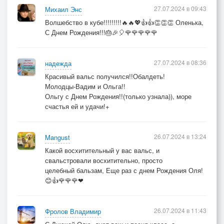
27.07.2024 в 09:43
Михаил Энс
Волшебство в кубе!!!!!!!!!🔥🔥💖👍👍👏👏👏 Оленька,
С Днем Рождения!!!🎂🎉🎈🌹🌹🌹🌹🌹
27.07.2024 в 08:36
надежда
Красивый вальс получился!!Обалдеть!
Молодцы-Вадим и Ольга!!
Ольгу с Днем Рождения!!(только узнала)), море
счастья ей и удачи!+
26.07.2024 в 13:24
Mangust
Какой восхитительный у вас вальс, и
свальстровали восхитительно, просто
целебный бальзам, Еще раз с днем Рождения Оля!
😊👍🌹🌹🌹❤
26.07.2024 в 11:43
Фролов Владимир