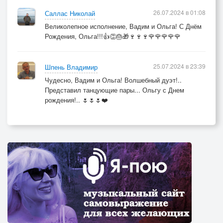
26.07.2024 в 01:08
Саллас Николай
Великолепное исполнение, Вадим и Ольга! С Днём
Рождения, Ольга!!!👍👏🎂🎁🍷🍷🍷🌹🌹🌹🌹🌹
25.07.2024 в 23:39
Шпень Владимир
Чудесно, Вадим и Ольга! Волшебный дуэт!..
Представил танцующие пары... Ольгу с Днем
рождения!.. 🌷🌷🌷❤️