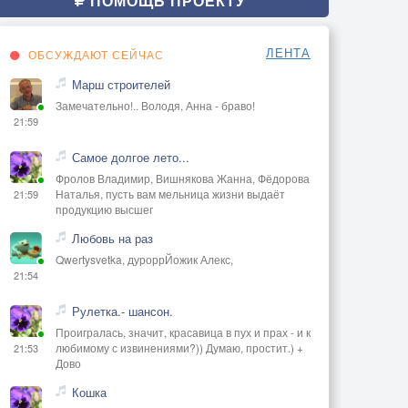
ПОМОЩЬ ПРОЕКТУ
ЛЕНТА
ОБСУЖДАЮТ СЕЙЧАС
Марш строителей
Замечательно!.. Володя, Анна - браво!
21:59
Самое долгое лето...
Фролов Владимир, Вишнякова Жанна, Фёдорова
Наталья, пусть вам мельница жизни выдаёт
21:59
продукцию высшег
Любовь на раз
Qwertysvetka, дуроррЙожик Алекс,
21:54
Рулетка.- шансон.
Проигралась, значит, красавица в пух и прах - и к
любимому с извинениями?)) Думаю, простит.) +
21:53
Дово
Кошка