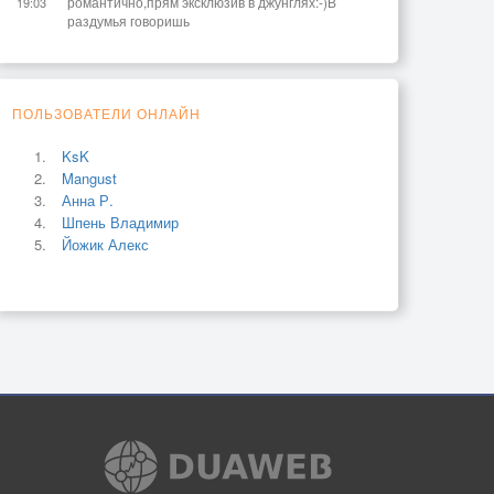
романтично,прям эксклюзив в джунглях:-)В
19:03
раздумья говоришь
ПОЛЬЗОВАТЕЛИ ОНЛАЙН
KsK
Mangust
Анна Р.
Шпень Владимир
Йожик Алекс