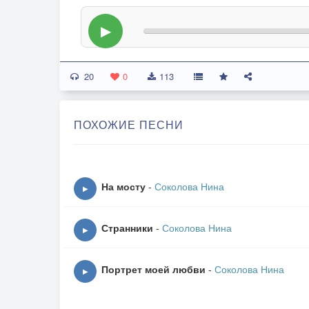
▶
20
0
113
ПОХОЖИЕ ПЕСНИ
На мосту
-
Соколова Нина
▶
Странники
-
Соколова Нина
▶
Портрет моей любви
-
Соколова Нина
▶