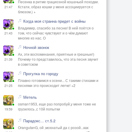
Песенка в ритме грациозной кошачьей походки.
Кстати, образ кошки у меня ассоциируется с
21:47
блюзом.) +
Когда моя странна придет с войны
Владимир, спасибо за песню! В ней поётся о
том, что сейчас чувствуют и о чём думают
21:43
многие из нас. О
Ночной звонок
Ах, эти воспоминания, приятные и грешные!)
Почему-то представилось, что эта песня звучит
21:39
в советском
Прогулка по городу
Плавно готовимся к осени... С такими стихами и
песнями это происходит легче! +2
21:25
Метель
osman1953, еще раз попробуй,у меня тоже не
грузилось ,с 10й попытки
19:59
Парадокс... ст.5.2
OrangutanG, ой ,мохнатый да с розой...как