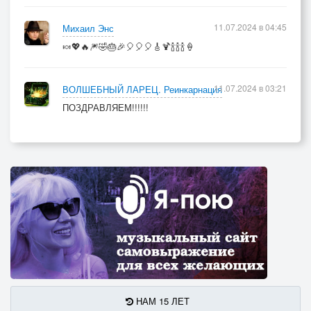
11.07.2024 в 04:45
Михаил Энс
🍬💖🔥🎆🤣🎂🎉🎈🎈🎈🎸🍹🍾🍾🍾🍦
11.07.2024 в 03:21
ВОЛШЕБНЫЙ ЛАРЕЦ. Реинкарнация
ПОЗДРАВЛЯЕМ!!!!!!
НАМ 15 ЛЕТ