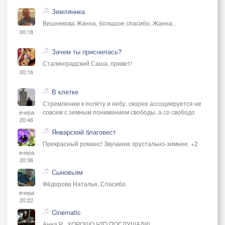
Земляника
Вишнякова Жанна, большое спасибо, Жанна..
00:18
Зачем ты приснилась?
Сталинградский Саша, привет!
00:16
В клетке
Стремлению к полёту и небу, скорее ассоциируется не
совсем с земным пониманием свободы, а со свободо
вчера
20:46
Январский благовест
Прекрасный романс! Звучание хрустально-зимнее. +2
вчера
20:36
Сыновьям
Фёдорова Наталья, Спасибо
вчера
20:22
Cinematic
Анна Р., ХОРОШО,ЧТО ПОСЛУШАЛИ!