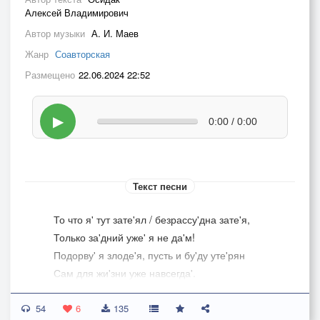
Алексей Владимирович
Автор музыки
А. И. Маев
Жанр
Соавторская
Размещено
22.06.2024 22:52
▶
0:00 / 0:00
Текст песни
То что я' тут зате'ял / безрассу'дна зате'я,
Только за'дний уже' я не да'м!
Подорву' я злоде'я, пусть и бу'ду уте'рян
Сам для жи'зни уже навсегда'.
54
Выбрал танк понаглее - в колее околеет,
6
135