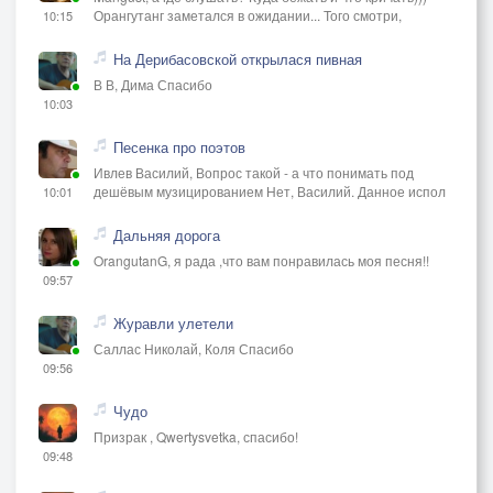
Орангутанг заметался в ожидании... Того смотри,
10:15
На Дерибасовской открылася пивная
В В, Дима Спасибо
10:03
Песенка про поэтов
Ивлев Василий, Вопрос такой - а что понимать под
дешёвым музицированием Нет, Василий. Данное испол
10:01
Дальняя дорога
OrangutanG, я рада ,что вам понравилась моя песня!!
09:57
Журавли улетели
Саллас Николай, Коля Спасибо
09:56
Чудо
Призрак , Qwertysvetka, спасибо!
09:48