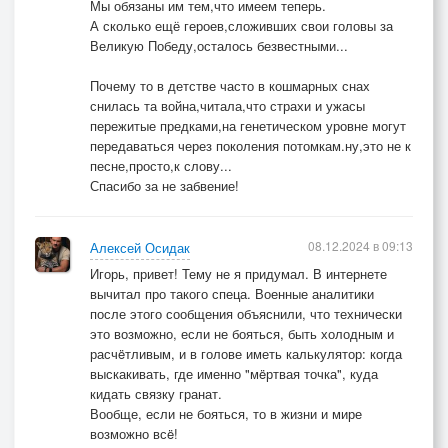
Мы обязаны им тем,что имеем теперь.
А сколько ещё героев,сложивших свои головы за
Великую Победу,осталось безвестными...
Почему то в детстве часто в кошмарных снах
снилась та война,читала,что страхи и ужасы
пережитые предками,на генетическом уровне могут
передаваться через поколения потомкам.ну,это не к
песне,просто,к слову...
Спасибо за не забвение!
08.12.2024 в 09:13
Алексей Осидак
Игорь, привет! Тему не я придумал. В интернете
вычитал про такого спеца. Военные аналитики
после этого сообщения объяснили, что технически
это возможно, если не бояться, быть холодным и
расчëтливым, и в голове иметь калькулятор: когда
выскакивать, где именно "мëртвая точка", куда
кидать связку гранат.
Вообще, если не бояться, то в жизни и мире
возможно всë!