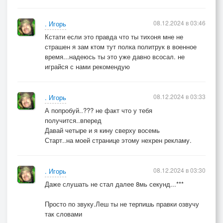
08.12.2024 в 03:46
. Игорь
Кстати если это правда что ты тихоня мне не
страшен я зам ктом тут полка политрук в военное
время...надеюсь ты это уже давно всосал. не
играйся с нами рекомендую
08.12.2024 в 03:33
. Игорь
А попробуй..??? не факт что у тебя
получится..вперед
Давай четыре и я кину сверху восемь
Старт..на моей странице этому нехрен рекламу.
08.12.2024 в 03:30
. Игорь
Даже слушать не стал далее 8мь секунд...***
Просто по звуку.Леш ты не терпишь правки озвучу
так словами