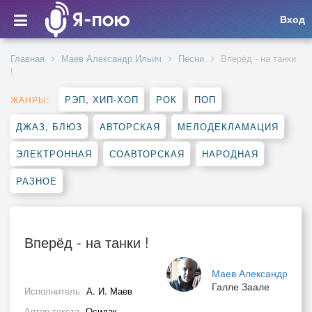
Вход
Главная
Маев Александр Ильич
Песни
Вперёд - на танки
!
РЭП, ХИП-ХОП
РОК
ПОП
ЖАНРЫ:
ДЖАЗ, БЛЮЗ
АВТОРСКАЯ
МЕЛОДЕКЛАМАЦИЯ
ЭЛЕКТРОННАЯ
СОАВТОРСКАЯ
НАРОДНАЯ
РАЗНОЕ
Вперёд - на танки !
Маев Александр
Галле Заале
Исполнитель
А. И. Маев
Автор текста
Осидак