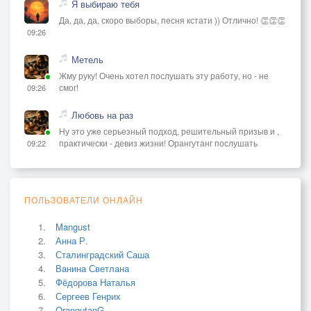
Я выбираю тебя
Да, да, да, скоро выборы, песня кстати )) Отлично! 👏👏👏
09:26
Метель
Жму руку! Очень хотел послушать эту работу, но - не
смог!
09:26
Любовь на раз
Ну это уже серьезный подход, решительный призыв и ,
практически - девиз жизни! Орангутанг послушать
09:22
ПОЛЬЗОВАТЕЛИ ОНЛАЙН
Mangust
Анна Р.
Сталинградский Саша
Ванина Светлана
Фёдорова Наталья
Сергеев Генрих
OrangutanG