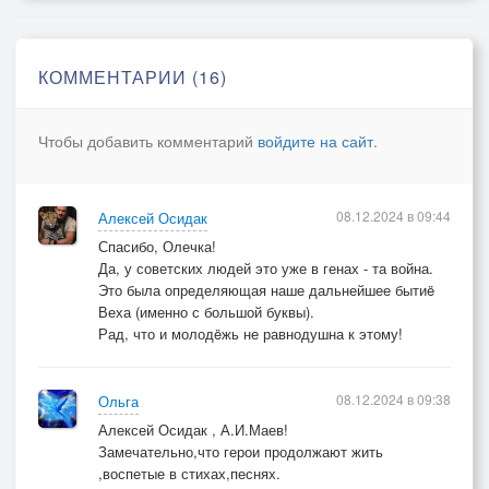
Я вскричал, восьмерых поразя.
И теперь как орехи / За грехи, не огрехи!
КОММЕНТАРИИ (16)
Я щелка'ю все танки врага.
И не ради утехи - устраняю помехи,
Чтобы добавить комментарий
войдите на сайт
.
Чтоб их предь не ступала нога!
------------
08.12.2024 в 09:44
Алексей Осидак
Спасибо, Олечка!
* Посвящено Василию Путчину, уничтожившему в
Да, у советских людей это уже в генах - та война.
1941 г. только одними гранатами 37 немецких
Это была определяющая наше дальнейшее бытиë
танков
Веха (именно с большой буквы).
Рад, что и молодëжь не равнодушна к этому!
https://m.fishki.net/4162574-kak-vasilij-putchin-
unichtozhil…
08.12.2024 в 09:38
Ольга
Алексей Осидак , А.И.Маев!
Замечательно,что герои продолжают жить
,воспетые в стихах,песнях.