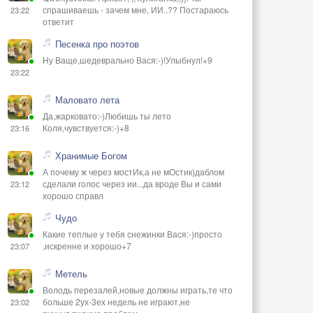
спрашиваешь - зачем мне, ИИ..?? Постараюсь
23:22
ответит
Песенка про поэтов
Ну Ваще,шедеврально Вася:-)!Улыбнул!+9
23:22
Маловато лета
Да,жарковато:-)Любишь ты лето
Коля,чувствуется:-)+8
23:16
Хранимые Богом
А почему ж через мостИк,а не мОстик)даблом
сделали голос через ии...да вроде Вы и сами
23:12
хорошо справл
Чудо
Какие теплые у тебя снежинки Вася:-)просто
,искренне и хорошо+7
23:07
Метель
Володь перезалей,новые должны играть,те что
больше 2ух-3ех недель не играют,не
23:02