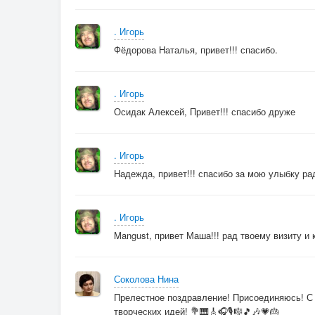
. Игорь
Фёдорова Наталья, привет!!! спасибо.
. Игорь
Осидак Алексей, Привет!!! спасибо друже
. Игорь
Надежда, привет!!! спасибо за мою улыбку р
. Игорь
Mangust, привет Маша!!! рад твоему визиту и 
Соколова Нина
Прелестное поздравление! Присоединяюсь! С 
творческих идей! 💐🎹🎸🎧🎙🎼🎵🎶💗🎂