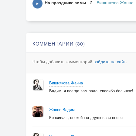
На празднике зимы - 2
-
Вишнякова Жанна
▶
3. Букет забрать не тороплюсь,
Но я в душе уже смеюсь.
Тебе готова всё простить,
Лишь только рядом с тобой быть!
КОММЕНТАРИИ (30)
© Copyright: Жанна Вишнякова Арс, 2017
Чтобы добавить комментарий
войдите на сайт
.
Свидетельство о публикации №11706300420
Вишнякова Жанна
Вадим, я всегда вам рада, спасибо большое!
Жанов Вадим
Красивая , спокойная , душевная песня