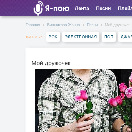
Лента
Песни
Плей
Главная
Вишнякова Жанна
Песни
Мой дружочек
РОК
ЭЛЕКТРОННАЯ
ПОП
ДЖАЗ
ЖАНРЫ:
Мой дружочек