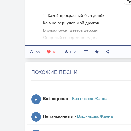
Те
1. Какой прекрасный был денёк-
Ко мне вернулся мой дружок.
В руках букет цветов держал,
Он целый вечер меня ждал.
58
ПРИПЕВ:
12
112
Ах, мой дружочек, мой дружок!
ПОХОЖИЕ ПЕСНИ
Ты заглянул на огонёк.
А я тебя уж не ждала,
Но нас опять судьба свела.
Всё хорошо
-
Вишнякова Жанна
▶
2. Я удивлённый ловлю взгляд,
И понимаю,что ты рад.
Неприкаянный
-
Вишнякова Жанна
И что готов меня обнять,
▶
Но гордо я молчу опять.