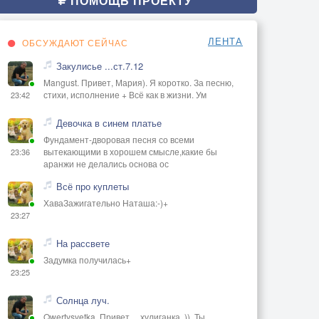
ПОМОЩЬ ПРОЕКТУ
ЛЕНТА
ОБСУЖДАЮТ СЕЙЧАС
Закулисье ...ст.7.12
Mangust. Привет, Мария). Я коротко. За песню,
стихи, исполнение + Всё как в жизни. Ум
23:42
Девочка в синем платье
Фундамент-дворовая песня со всеми
вытекающими в хорошем смысле,какие бы
23:36
аранжи не делались основа ос
Всё про куплеты
ХаваЗажигательно Наташа:-)+
23:27
На рассвете
Задумка получилась+
23:25
Солнца луч.
Qwertysvetka. Привет, ,, хулиганка,,)). Ты