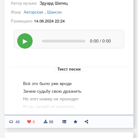
Автор музыки
Эдуард Шилец
Жанр
Авторская
,
Шансон
Размещено
14.06.2024 22:24
▶
0:00 / 0:00
Текст песни
Всё это было уже вроде
Зачем судьбу свою дразнить
Но этот номер не проходит
И нас людей не изменить
46
Волки кругом на самом деле
6
88
Сплошные страхи тут и там
Но если маленьким не съели