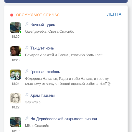
ЛЕНТА
ОБСУЖДАЮТ СЕЙЧАС
Вечный турист
Qwertysvetka, Света Спасибо
18:35
Танцует ночь
Бочаров Алексей и Елена , спасибо большое!!
18:28
Грешная любовь
Фёдорова Наталья, Рады и тебе Наташ, и твоему
славному отклику с тёплой оценкой работы! 👍💕👌
18:24
Храм тишины
✨💛💛💛✨
18:22
На Дерибасовской открылася пивная
Mike, Спасибо
18:12