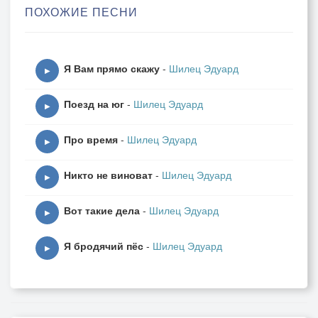
ПОХОЖИЕ ПЕСНИ
Теперь я им не по зубам
Судьба моя прости за наглость
Я Вам прямо скажу
-
Шилец Эдуард
Но между нами говоря
▶
Позволь мне маленькую радость
Поезд на юг
-
Шилец Эдуард
Не прогибаться под тебя
▶
Про время
-
Шилец Эдуард
Возможно этот мир потерян
▶
И не поймёшь как дальше жить
Никто не виноват
-
Шилец Эдуард
Что проку от страстной недели
▶
Не заплатить не замолить
Вот такие дела
-
Шилец Эдуард
▶
Ну да хорошего здесь мало
Я бродячий пёс
-
Шилец Эдуард
Но это так на первый взгляд
▶
Чтоб не идти куда попало
Иди куда глаза глядят
Проходит всё и белой птицей