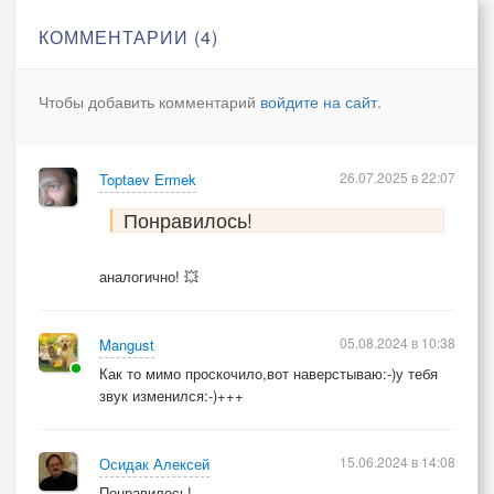
Мой праздник жизни улетел
КОММЕНТАРИИ (4)
И порох эх в пороховницах
Давно наверно отсырел
Чтобы добавить комментарий
войдите на сайт
.
Отставить слабость всё возможно
Пусть не с начала но начать
26.07.2025 в 22:07
Toptaev Ermek
Стрельнуть ещё конечно можно
Понравилось!
Но только может разорвать
аналогично! 💥
05.08.2024 в 10:38
Mangust
Как то мимо проскочило,вот наверстываю:-)у тебя
звук изменился:-)+++
15.06.2024 в 14:08
Осидак Алексей
Понравилось!