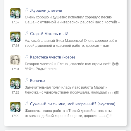
Журавли улетели
Очень хорошо и душевно исполнил хорошую песню
Саша - с отличной и интересной работой вас с Костей! +
17:57
Старый Мотель ст.12
Ах, какой славный блюз Машенька! Очень хорошо всё в
твоей душевной и красивой работе, дорогая – нам
17:36
Картотека чувств (новое)
Бочаров Алексей и Елена , спасибо вам огромное!!! 😍😍
💛💛✨ Рады!!! ✨✨✨
17:31
Колечко
Замечательная получилась у вас работа Марат и
Леночка - с удовольствием послушали, молодцы! +++))!!!
17:28
Суженый ли ты мне, мой избранный? (акустика)
Жанночка, ваша работа с Тёзкой достойна теплоты
отклика и доброй хорошей оценки, дорогие! ++++))!!
17:20