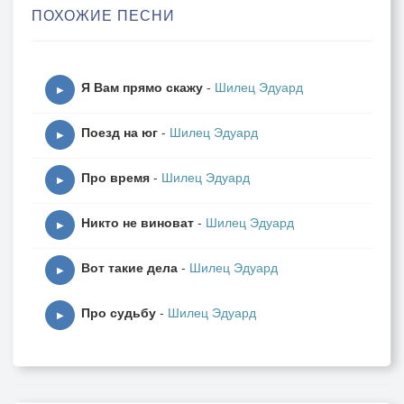
ПОХОЖИЕ ПЕСНИ
ПРИПЕВ:Слишком мало всего
И много ничего
День за днём
Я Вам прямо скажу
-
Шилец Эдуард
Год за годом подряд
▶
Поезд на юг
-
Шилец Эдуард
Но нет нет повезёт
▶
Мал по малу и вот
Про время
-
Шилец Эдуард
Какой ни какой
▶
Результат
Никто не виноват
-
Шилец Эдуард
▶
Мне давно не снятся
Вот такие дела
-
Шилец Эдуард
Положительные сны
▶
А как будто рушится весь мир
Про судьбу
-
Шилец Эдуард
▶
Пролетает время
От весны и до весны
И я в полёте этом пассажир