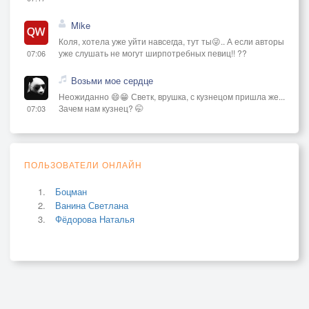
Mike
Коля, хотела уже уйти навсегда, тут ты😜.. А если авторы
уже слушать не могут ширпотребных певиц!! ??
07:06
Возьми мое сердце
Неожиданно 😄😁 Светк, врушка, с кузнецом пришла же...
Зачем нам кузнец? 🤭
07:03
ПОЛЬЗОВАТЕЛИ ОНЛАЙН
Боцман
Ванина Светлана
Фёдорова Наталья