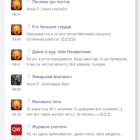
Песенка про поэтов
Анна Р., Анна спасибо!
08:51
Его большое сердце
Оказывается я не все песни Митяева слышал((
Отличная работа! ,👏👏👏👍
08:49
Давно я жду тебя Назаретянин
Из уст в уста передавали, Ведь явно где-то да приврали,
А мы за чистую монету, Всё хаваем, съедим
08:41
Январский благовест
Анна Р., благодарю Вас!
08:23
Маловато лета
То жара под 30 с лишним, то дождями всё заливает, у
нас вот такое жуткое лето ) За песню+++👏👏👏
08:18
Журавли улетели
Ну ты здесь прям вжился ..даже слезу твою увидела...
07:17