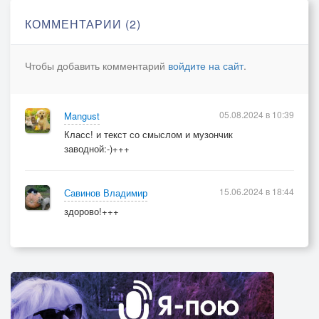
Где же миллиарды
КОММЕНТАРИИ (2)
И без устали таскать
Их бы чемоданами домой
Чтобы добавить комментарий
войдите на сайт
.
Но на кону две карты
И которую поднять
05.08.2024 в 10:39
Mangust
Как всегда рандомный выбор мой
Класс! и текст со смыслом и музончик
заводной:-)+++
15.06.2024 в 18:44
Савинов Владимир
здорово!+++