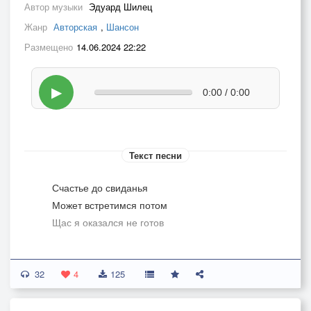
Автор музыки
Эдуард Шилец
Жанр
Авторская
,
Шансон
Размещено
14.06.2024 22:22
▶
0:00 / 0:00
Текст песни
Счастье до свиданья
Может встретимся потом
Щас я оказался не готов
И свежо придание
32
Только верится с трудом
4
125
Про успех, богатство и любовь