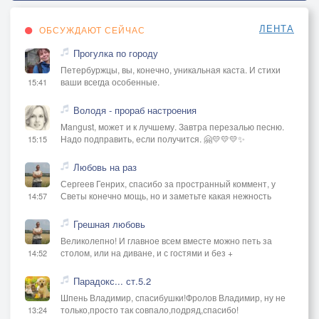
ЛЕНТА
ОБСУЖДАЮТ СЕЙЧАС
Прогулка по городу
Петербуржцы, вы, конечно, уникальная каста. И стихи
ваши всегда особенные.
15:41
Володя - прораб настроения
Mangust, может и к лучшему. Завтра перезалью песню.
Надо подправить, если получится. 🤗💛💛💛✨
15:15
Любовь на раз
Сергеев Генрих, спасибо за пространный коммент, у
Светы конечно мощь, но и заметьте какая нежность
14:57
Грешная любовь
Великолепно! И главное всем вместе можно петь за
столом, или на диване, и с гостями и без +
14:52
Парадокс... ст.5.2
Шпень Владимир, спасибушки!Фролов Владимир, ну не
только,просто так совпало,подряд,спасибо!
13:24