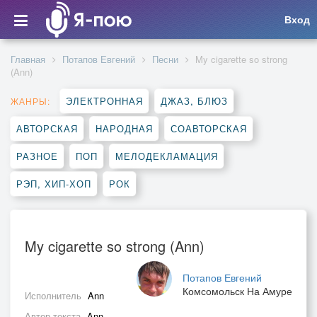
Вход
Главная
Потапов Евгений
Песни
My cigarette so strong
(Ann)
ЭЛЕКТРОННАЯ
ДЖАЗ, БЛЮЗ
ЖАНРЫ:
АВТОРСКАЯ
НАРОДНАЯ
СОАВТОРСКАЯ
РАЗНОЕ
ПОП
МЕЛОДЕКЛАМАЦИЯ
РЭП, ХИП-ХОП
РОК
My cigarette so strong (Ann)
Потапов Евгений
Комсомольск На Амуре
Исполнитель
Ann
Автор текста
Ann