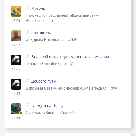
Метель
Наконец то,поздравляю!:-)Красивые стихи
Володь,очень:-)+
13:09
Земляника
Фёдорова Наталья, спасибо!!!
12:27
Большой секрет для маленькой компании
Огромный такой секрет!.. 🤫
12:05
Доброго пути!
Вспомнил Светку, как сквозняк юбку ей поднял... 😘🌹
11:55
Гляжу я на Волгу
Стрижаков Виктор , Спасибо
11:39