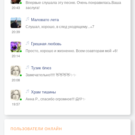
Впервые слушала эту песню. Очень понравилась.Ваша
заслуга!
20:43
Маловато лета
Слушал, хорошо, в след уходящему...+7
20:39
Грешная любовь
Просто, хорошо и жизненно. Всем соавторам мой +6!
20:14
Тузик блюз
Замечательно!!!!! 👋👋👋👋✨✨
20:08
Храм тишины
Анна Р., спасибо огромное!!! 🤗💛✨
19:57
ПОЛЬЗОВАТЕЛИ ОНЛАЙН