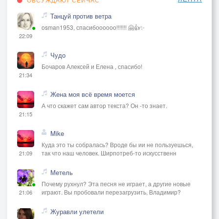
Танцуй против ветра
osman1953, спасибоооооо!!!!!!! 🤗👍✨
22:09
Чудо
Бочаров Алексей и Елена , спасибо!
21:34
Жена моя всё время моется
А что скажет сам автор текста? Он -то знает.
21:15
Mike
Куда это ты собралась? Вроде бы ии не пользуешься,
так что наш человек. Ширпотреб-то искусственн
21:09
Метель
Почему рухнул? Эта песня не играет, а другие новые
играют. Вы пробовали перезагрузить, Владимир?
21:06
Журавли улетели