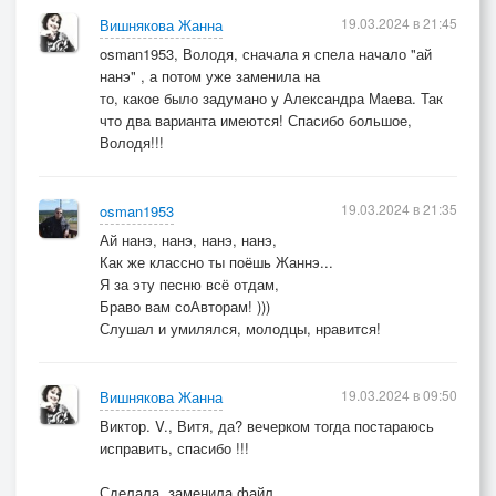
19.03.2024 в 21:45
Вишнякова Жанна
osman1953, Володя, сначала я спела начало "ай
нанэ" , а потом уже заменила на
то, какое было задумано у Александра Маева. Так
что два варианта имеются! Спасибо большое,
Володя!!!
19.03.2024 в 21:35
osman1953
Ай нанэ, нанэ, нанэ, нанэ,
Как же классно ты поёшь Жаннэ...
Я за эту песню всё отдам,
Браво вам соАвторам! )))
Слушал и умилялся, молодцы, нравится!
19.03.2024 в 09:50
Вишнякова Жанна
Виктор. V., Витя, да? вечерком тогда постараюсь
исправить, спасибо !!!
Сделала, заменила файл.