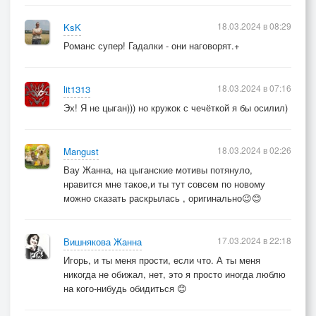
18.03.2024 в 08:29
KsK
Романс супер! Гадалки - они наговорят.+
18.03.2024 в 07:16
lit1313
Эх! Я не цыган))) но кружок с чечёткой я бы осилил)
18.03.2024 в 02:26
Mangust
Вау Жанна, на цыганские мотивы потянуло,
нравится мне такое,и ты тут совсем по новому
можно сказать раскрылась , оригинально😉😊
17.03.2024 в 22:18
Вишнякова Жанна
Игорь, и ты меня прости, если что. А ты меня
никогда не обижал, нет, это я просто иногда люблю
на кого-нибудь обидиться 😊