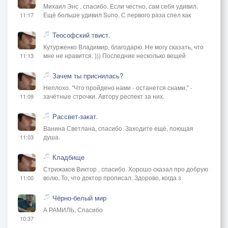
Михаил Энс , спасибо. Если честно, сам себя удивил.
Ещё больше удивил Suno. С первого раза спел как
11:17
Теософский твист.
Кутурженко Владимир, благодарю. Не могу сказать, что
мне не нравится. ))) Последние несколько вещей
11:13
Зачем ты приснилась?
Неплохо. "Что пройдено нами - останется снами," -
зачётные строчки. Автору респект за них.
11:09
Рассвет-закат.
Ванина Светлана, спасибо. Заходите ещё, поющая
душа.
11:03
Кладбище
Стрижаков Виктор , спасибо. Хорошо сказал про добрую
волю. То, что доктор прописал. Здорово, когда з
11:00
Чёрно-белый мир
А РАМИЛЬ, Спасибо
10:37