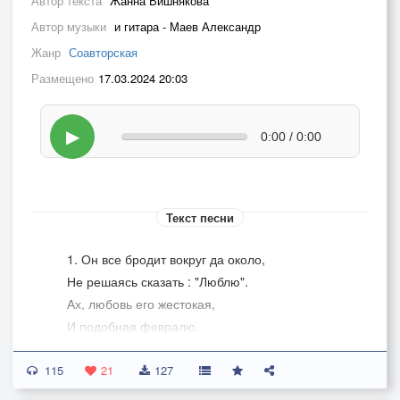
Автор текста
Жанна Вишнякова
Автор музыки
и гитара - Маев Александр
Жанр
Соавторская
Размещено
17.03.2024 20:03
▶
0:00 / 0:00
Текст песни
1. Он все бродит вокруг да около,
Не решаясь сказать : "Люблю".
Ах, любовь его жестокая,
И подобная февралю.
115
2. Не люби парня сердца краешком,
21
127
Он твоих недостоин слёз.