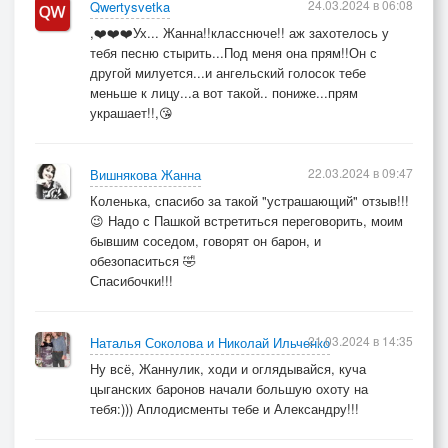
24.03.2024 в 06:08
Qwertysvetka
,❤️❤️❤️Ух... Жанна!!класснюче!! аж захотелось у
тебя песню стырить...Под меня она прям!!Он с
другой милуется...и ангельский голосок тебе
меньше к лицу...а вот такой.. пониже...прям
украшает!!,😘
22.03.2024 в 09:47
Вишнякова Жанна
Коленька, спасибо за такой "устрашающий" отзыв!!!
😉 Надо с Пашкой встретиться переговорить, моим
бывшим соседом, говорят он барон, и
обезопаситься 🤣
Спасибочки!!!
21.03.2024 в 14:35
Наталья Соколова и Николай Ильченко
Ну всё, Жаннулик, ходи и оглядывайся, куча
цыганских баронов начали большую охоту на
тебя:))) Аплодисменты тебе и Александру!!!