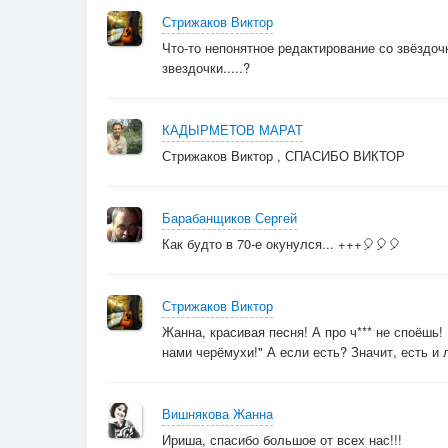
Стрижаков Виктор
Что-то непонятное редактирование со звёздочк
звездочки.....?
КАДЫРМЕТОВ МАРАТ
Стрижаков Виктор , СПАСИБО ВИКТОР
Барабанщиков Сергей
Как будто в 70-е окунулся... +++🎈🎈🎈
Стрижаков Виктор
Жанна, красивая песня! А про ч*** не споёшь
нами черёмухи!" А если есть? Значит, есть и л
Вишнякова Жанна
Ириша, спасибо большое от всех нас!!!