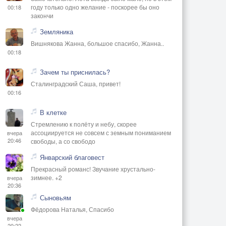
году только одно желание - поскорее бы оно
00:18
закончи
Земляника
Вишнякова Жанна, большое спасибо, Жанна..
00:18
Зачем ты приснилась?
Сталинградский Саша, привет!
00:16
В клетке
Стремлению к полёту и небу, скорее
ассоциируется не совсем с земным пониманием
вчера
20:46
свободы, а со свободо
Январский благовест
Прекрасный романс! Звучание хрустально-
зимнее. +2
вчера
20:36
Сыновьям
Фёдорова Наталья, Спасибо
вчера
20:22