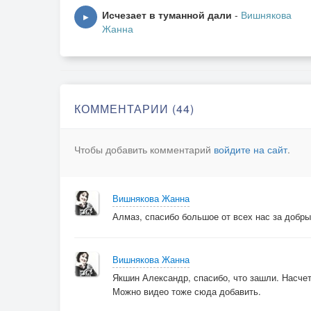
Ты ждал так долго моего ответа,
Исчезает в туманной дали
-
Вишнякова
▶
Жанна
А я к тебе сквозь годы долго шла…
Но, впрочем, для чего теперь все это?
© Copyright: Ольга Ахметова, 2009
КОММЕНТАРИИ (44)
Свидетельство о публикации №10904280585
Чтобы добавить комментарий
войдите на сайт
.
Вишнякова Жанна
Алмаз, спасибо большое от всех нас за добрые
Вишнякова Жанна
Якшин Александр, спасибо, что зашли. Насчет
Можно видео тоже сюда добавить.