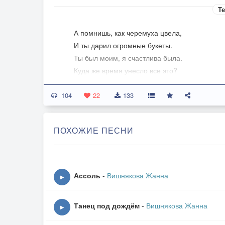
Те
А помнишь, как черемуха цвела,
И ты дарил огромные букеты.
Ты был моим, я счастлива была.
Куда же время унесло все это?
104
Года, года, - их не остановить.
22
133
Веретено, крутящееся ловко,
Накручивает жизненную нить, -
ПОХОЖИЕ ПЕСНИ
Но я в душе всё та, всё та девчонка...
Где ты сейчас? В далекой стороне?
Взлетаешь в небо или ходишь в море?
Ассоль
-
Вишнякова Жанна
▶
Быть может, вспоминаешь обо мне,
А, может быть, забыл и я не спорю.
Танец под дождём
-
Вишнякова Жанна
▶
Я помню, как черемуха цвела