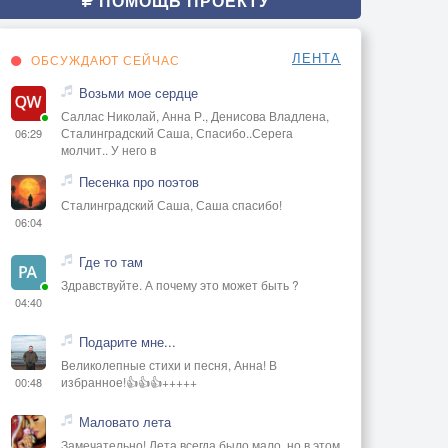
ПОМОЩЬ ПРОЕКТУ
ЛЕНТА
ОБСУЖДАЮТ СЕЙЧАС
Возьми мое сердце
Саллас Николай, Анна Р., Денисова Владлена,
Сталинградский Саша, Спасибо..Серега
06:29
молчит.. У него в
Песенка про поэтов
Сталинградский Саша, Саша спасибо!
06:04
Где то там
Здравствуйте. А почему это может быть ?
04:40
Подарите мне...
Великолепные стихи и песня, Анна! В
избранное!👍👍👍+++++
00:48
Маловато лета
Замечательно! Лета всегда было мало, но в этом