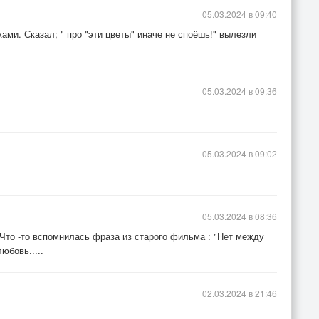
05.03.2024 в 09:40
ами. Сказал; " про "эти цветы" иначе не споёшь!" вылезли
05.03.2024 в 09:36
05.03.2024 в 09:02
05.03.2024 в 08:36
! Что -то вспомнилась фраза из старого фильма : "Нет между
юбовь.....
02.03.2024 в 21:46