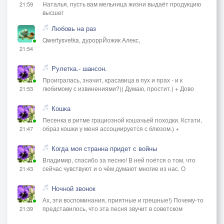
Наталья, пусть вам мельница жизни выдаёт продукцию
21:59
высшег
Любовь на раз
Qwertysvetka, дуроррЙожик Алекс,
21:54
Рулетка.- шансон.
Проигралась, значит, красавица в пух и прах - и к
любимому с извинениями?)) Думаю, простит.) + Дово
21:53
Кошка
Песенка в ритме грациозной кошачьей походки. Кстати,
образ кошки у меня ассоциируется с блюзом.) +
21:47
Когда моя странна придет с войны
Владимир, спасибо за песню! В ней поётся о том, что
сейчас чувствуют и о чём думают многие из нас. О
21:43
Ночной звонок
Ах, эти воспоминания, приятные и грешные!) Почему-то
представилось, что эта песня звучит в советском
21:39