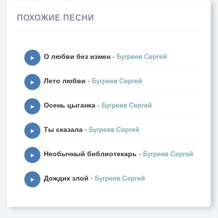
за ужином в ресторане,
ПОХОЖИЕ ПЕСНИ
приятно сидеть вдвоём.
О любви без измен
-
Бугреев Сергей
На окнах шторы красивые -
▶
по стенам из волн покой.
Лето любви
-
Бугреев Сергей
За нежность тебе: Спасибо,
▶
мой ангел, такой родной!!
Осень цыганка
-
Бугреев Сергей
▶
Ты сказала
-
Бугреев Сергей
От вечера есть экспрессии,
▶
не хочется нам домой,
Необычный библиотекарь
-
Бугреев Сергей
про музыку и поэзию,
▶
настрой говорить с тобой.
Дождик злой
-
Бугреев Сергей
▶
Есть лёгкие поцелуи,
но телу - приятный зной,
и танго огни танцуют,