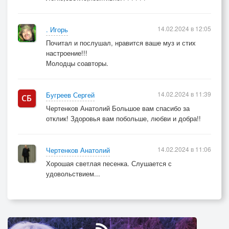
14.02.2024 в 12:05
. Игорь
На окнах шторы красивые-
Почитал и послушал, нравится ваше муз и стих
по стенам из волн покой.
настроение!!!
За нежность тебе: Спасибо,
Молодцы соавторы.
мой ангел такой родной!!
14.02.2024 в 11:39
Бугреев Сергей
Чертенков Анатолий Большое вам спасибо за
отклик! Здоровья вам побольше, любви и добра!!
14.02.2024 в 11:06
Чертенков Анатолий
Хорошая светлая песенка. Слушается с
удовольствием...