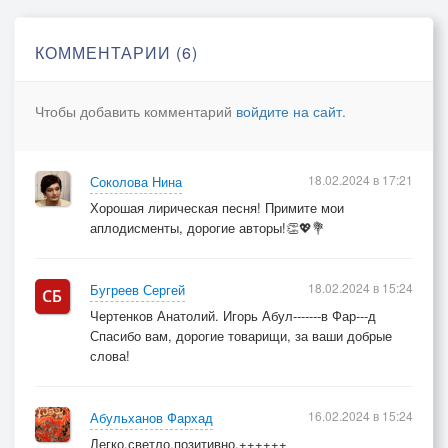
по улице городской.
КОММЕНТАРИИ (6)
На окнах шторы красивые-
Чтобы добавить комментарий
войдите на сайт
.
по стенам из волн покой.
За нежность тебе: Спасибо,
мой ангел такой родной!!
18.02.2024 в 17:21
Соколова Нина
Хорошая лирическая песня! Примите мои
аплодисменты, дорогие авторы!👏💖💐
И вовсе не для соперников,
цвет глаз сотворён весной,
18.02.2024 в 15:24
Бугреев Сергей
так я оказался пленным,
Чертенков Анатолий. Игорь Абул-------в Фар---д
в бездонности голубой.
Спасибо вам, дорогие товарищи, за ваши добрые
слова!
Не вызову я спасателей,
я знаю секрет простой:
16.02.2024 в 15:24
где нужная притягательность,
Абульханов Фархад
там крепче любви покрой!
Легко,светло,позитивно.++++++