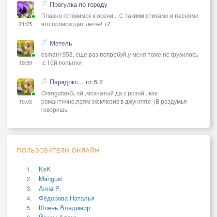
Прогулка по городу
Плавно готовимся к осени... С такими стихами и песнями
это происходит легче! +2
21:25
Метель
osman1953, еще раз попробуй,у меня тоже не грузилось
,с 10й попытки
19:59
Парадокс... ст.5.2
OrangutanG, ой ,мохнатый да с розой...как
романтично,прям эксклюзив в джунглях:-)В раздумья
19:03
говоришь
ПОЛЬЗОВАТЕЛИ ОНЛАЙН
KsK
Mangust
Анна Р.
Фёдорова Наталья
Шпень Владимир