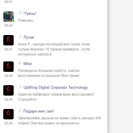
06:01
"Грёзы"
Плюсую+
05:54
Лучик
Анна Р., заходи послушай мои треки ,пока
только верхние 10 треков примерно , если
03:47
интересно завтра в
Mike
Проведена большая работа, завтра
восстановлю остальные! Мои треки!
03:45
Uplifting Digital Corporate Technology
Один из кайфовых треков моих восстановил!
Слушайте!
03:39
Подари мне свет
Qwertysvetka, музыка не может убить автора) ИИ
пофиг) Они все равно не музыканты
02:33