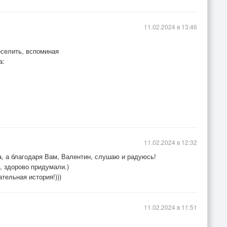
11.02.2024 в 13:46
еселить, вспоминая
а:
11.02.2024 в 12:32
а, а благодаря Вам, Валентин, слушаю и радуюсь!
 здорово придумали.)
тельная история!)))
11.02.2024 в 11:51