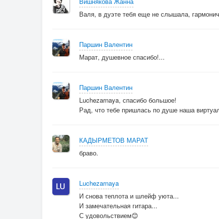
Вишнякова Жанна
Валя, в дуэте тебя еще не слышала, гармонич
Паршин Валентин
Марат, душевное спасибо!...
Паршин Валентин
Luchezarnaya, спасибо большое!
Рад, что тебе пришлась по душе наша виртуалк
КАДЫРМЕТОВ МАРАТ
браво.
Luchezarnaya
И снова теплота и шлейф уюта...
И замечательная гитара...
С удовольствием😊