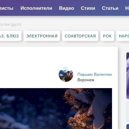
листы
Исполнители
Видео
Стихи
Статьи
Н
гулка (дуэт)
З, БЛЮЗ
ЭЛЕКТРОННАЯ
СОАВТОРСКАЯ
РОК
НАР
Паршин Валентин
Воронеж