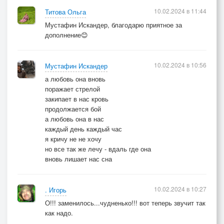
10.02.2024 в 11:44
Титова Ольга
Мустафин Искандер, благодарю приятное за
дополнение😊
10.02.2024 в 10:56
Мустафин Искандер
а любовь она вновь
поражает стрелой
закипает в нас кровь
продолжается бой
а любовь она в нас
каждый день каждый час
я кричу не не хочу
но все так же лечу - вдаль где она
вновь лишает нас сна
10.02.2024 в 10:27
. Игорь
О!!! заменилось...чудненько!!! вот теперь звучит так
как надо.