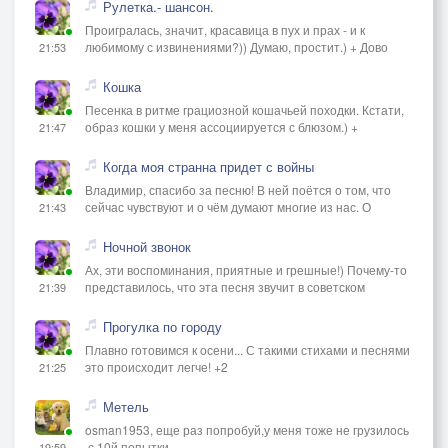
Рулетка.- шансон.
Проигралась, значит, красавица в пух и прах - и к
любимому с извинениями?)) Думаю, простит.) + Дово
21:53
Кошка
Песенка в ритме грациозной кошачьей походки. Кстати,
образ кошки у меня ассоциируется с блюзом.) +
21:47
Когда моя странна придет с войны
Владимир, спасибо за песню! В ней поётся о том, что
сейчас чувствуют и о чём думают многие из нас. О
21:43
Ночной звонок
Ах, эти воспоминания, приятные и грешные!) Почему-то
представилось, что эта песня звучит в советском
21:39
Прогулка по городу
Плавно готовимся к осени... С такими стихами и песнями
это происходит легче! +2
21:25
Метель
osman1953, еще раз попробуй,у меня тоже не грузилось
,с 10й попытки
19:59