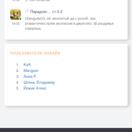
Парадокс... ст.5.2
OrangutanG, ой ,мохнатый да с розой...как
романтично,прям эксклюзив в джунглях:-)В раздумья
19:03
говоришь
ПОЛЬЗОВАТЕЛИ ОНЛАЙН
KsK
Mangust
Анна Р.
Шпень Владимир
Йожик Алекс