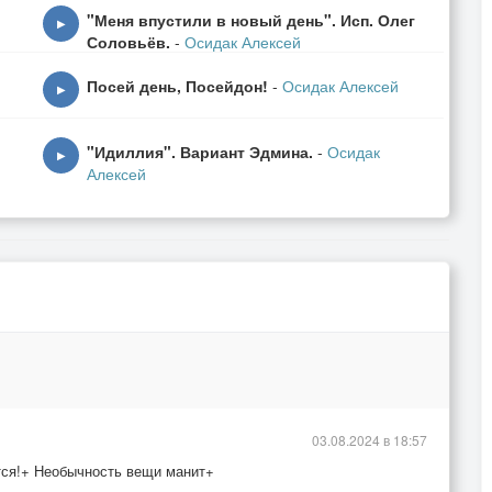
"Меня впустили в новый день". Исп. Олег
▶
Соловьёв.
-
Осидак Алексей
Посей день, Посейдон!
-
Осидак Алексей
▶
"Идиллия". Вариант Эдмина.
-
Осидак
▶
Алексей
03.08.2024 в 18:57
тся!+ Необычность вещи манит+