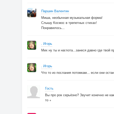
Просто – печальный рассказ.
Прах голубой планеты.
Паршин Валентин
Где парадиз искать?
Миша, необычная музыкальная форма!
Время, застыв, обратилось вспять.
Слышу Космос в трепетных стихах!
Понравилось...
. Игорь
Мих ну ты и наглота...занеся давно где твой п
. Игорь
Что то из послания потомкам... если они оста
Гость
Вы про рок серьёзно? Звучит конечно не как
то +