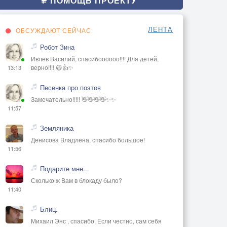
ПОМОЩЬ ПРОЕКТУ
ЛЕНТА
ОБСУЖДАЮТ СЕЙЧАС
Робот Зина
Ивлев Василий, спасибоооооо!!!! Для детей,
верно!!!! 😃👍✨
13:13
Песенка про поэтов
Замечательно!!!!! 👋👋👋👋✨✨
11:57
Земляника
Денисова Владлена, спасибо большое!
11:56
Подарите мне...
Сколько ж Вам в блокаду было?
11:40
Блиц.
Михаил Энс , спасибо. Если честно, сам себя