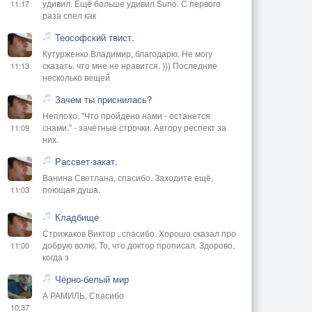
удивил. Ещё больше удивил Suno. С первого
11:17
раза спел как
Теософский твист.
Кутурженко Владимир, благодарю. Не могу
сказать, что мне не нравится. ))) Последние
11:13
несколько вещей
Зачем ты приснилась?
Неплохо. "Что пройдено нами - останется
снами," - зачётные строчки. Автору респект за
11:09
них.
Рассвет-закат.
Ванина Светлана, спасибо. Заходите ещё,
поющая душа.
11:03
Кладбище
Стрижаков Виктор , спасибо. Хорошо сказал про
добрую волю. То, что доктор прописал. Здорово,
11:00
когда з
Чёрно-белый мир
А РАМИЛЬ, Спасибо
10:37