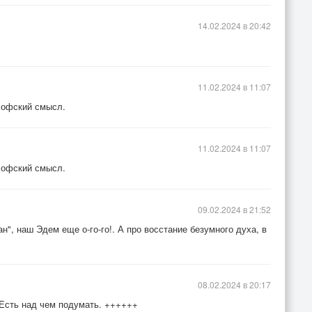
14.02.2024 в 20:42
11.02.2024 в 11:07
софский смысл.
11.02.2024 в 11:07
софский смысл.
09.02.2024 в 21:52
", наш Эдем еще о-го-го!. А про восстание безумного духа, в
08.02.2024 в 20:17
 Есть над чем подумать. ++++++