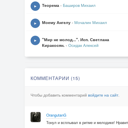
Яркий контент манил,
Теорема
-
Баширов Михаил
▶
Алчною страстью прельщало,
Жутким азартом манил.
Моему Ангелу
-
Мочалин Михаил
Славный Эдем исчерпан,
▶
Кущи теперь пусты.
Сущий дурман, как туман застыл.
"Мир не молод...". Исп. Светлана
▶
Киракосян.
-
Осидак Алексей
2
Пылающий шар.
Пустота парсек.
Преодолеть портал –
Найти объект.
КОММЕНТАРИИ (15)
Безумный дух восстал,
И шанс пропал,
Чтобы добавить комментарий
войдите на сайт
.
А штурман устал,
Момент проспал.
Солнечный тусклый лучик
OrangutanG
Вспыхнул последний раз:
Тонул и всплывал в ритме и мелодике! Нрави
Просто – особенный случай,