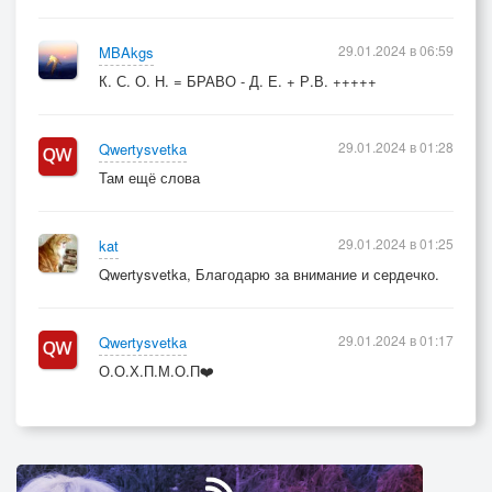
29.01.2024 в 06:59
MBAkgs
К. С. О. Н. = БРАВО - Д. Е. + Р.В. +++++
29.01.2024 в 01:28
Qwertysvetka
Там ещё слова
29.01.2024 в 01:25
kat
Qwertysvetka, Благодарю за внимание и сердечко.
29.01.2024 в 01:17
Qwertysvetka
О.О.Х.П.М.О.П❤️