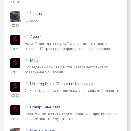
06:01
"Грёзы"
Плюсую+
05:54
Лучик
Анна Р., заходи послушай мои треки ,пока только
верхние 10 треков примерно , если интересно завтра в
03:47
Mike
Проведена большая работа, завтра восстановлю
остальные! Мои треки!
03:45
Uplifting Digital Corporate Technology
Один из кайфовых треков моих восстановил! Слушайте!
03:39
Подари мне свет
Qwertysvetka, музыка не может убить автора) ИИ пофиг)
Они все равно не музыканты
02:33
Подарите мне...