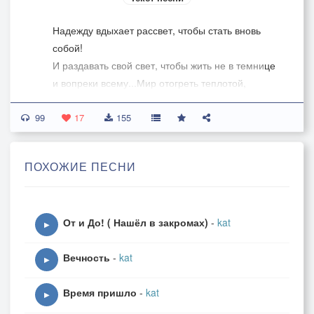
Надежду вдыхает рассвет, чтобы стать вновь
собой!
И раздавать свой свет, чтобы жить не в темнице
и вопреки всему...Мир отогреть теплотой,
чтобы в небе летать снова вольно, как птицы!!!
99
17
155
ПОХОЖИЕ ПЕСНИ
От и До! ( Нашёл в закромах)
-
kat
▶
Вечность
-
kat
▶
Время пришло
-
kat
▶