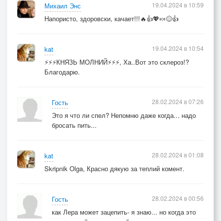
19.04.2024 в 10:59
Михаил Энс
Напористо, здоровски, качает!!!🔥👍💖🍬😊👍
19.04.2024 в 10:54
kat
⚡⚡⚡КНЯЗЬ МОЛНИЙ⚡⚡⚡, Ха..Вот это склероз!?
Благодарю.
28.02.2024 в 07:26
Гость
Это я что ли спел? Непомню даже когда... надо
бросать пить...
28.02.2024 в 01:08
kat
Skripnik Olga, Красно дякую за теплий комент.
28.02.2024 в 00:56
Гость
как Лера может зацепить- я знаю... но когда это