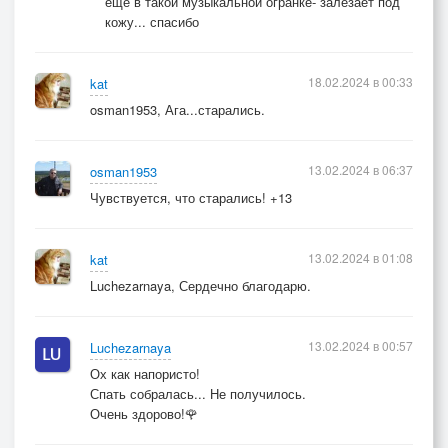
еще в такой музыкальной огранке- залезает под
кожу... спасибо
18.02.2024 в 00:33
kat
osman1953, Ага...старались.
13.02.2024 в 06:37
osman1953
Чувствуется, что старались! +13
13.02.2024 в 01:08
kat
Luchezarnaya, Сердечно благодарю.
13.02.2024 в 00:57
Luchezarnaya
Ох как напористо!
Спать собралась... Не получилось.
Очень здорово!🌹