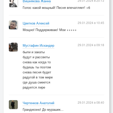
29.01.2024 в 20:13
Вишнякова Жанна
Голос какой мощный! Песня впечатляет! +6
29.01.2024 в 10:45
Цветков Алексей
Мощно! Поддерживаю! Мои +++++
29.01.2024 в 09:18
Мустафин Искандер
были и закаты
будут и рассветы
снова как когда то
будешь ты поэтом
снова песня будет
радугой в том мире
где душа смеется
радуется лире
29.01.2024 в 08:40
Чертенков Анатолий
Грандиозно! До мурашек...