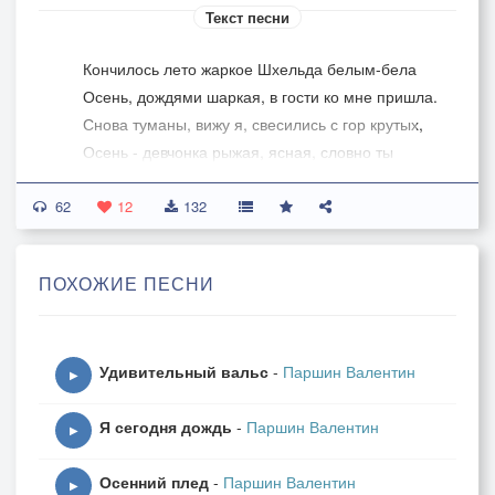
Текст песни
Кончилось лето жаркое Шхельда белым-бела
Осень, дождями шаркая, в гости ко мне пришла.
Снова туманы, вижу я, свесились с гор крутых,
Осень - девчонка рыжая, ясная, словно ты
62
Ты ведь большая умница вытри с лица слезу
12
132
Горы снегами пудрятся, вот и сидим внизу
Снова дожди тоскливые, а наверху метет
ПОХОЖИЕ ПЕСНИ
Песни, как версты, длинные, парень один поет.
Что же ты смотришь искоса что-то я не пойму,
Удивительный вальс
-
Паршин Валентин
Мне, словно старой пристани, маяться одному
▶
Ранние зори праздновать, молча встречать
Я сегодня дождь
-
Паршин Валентин
рассвет
▶
Наши дороги разные, а перекрестков нет
Осенний плед
-
Паршин Валентин
▶