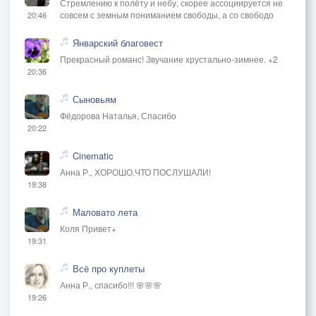
Стремлению к полёту и небу, скорее ассоциируется не
совсем с земным пониманием свободы, а со свободо
20:46
Январский благовест
Прекрасный романс! Звучание хрустально-зимнее. +2
20:36
Сыновьям
Фёдорова Наталья, Спасибо
20:22
Cinematic
Анна Р., ХОРОШО,ЧТО ПОСЛУШАЛИ!
19:38
Маловато лета
Коля Привет+
19:31
Всё про куплеты
Анна Р., спасибо!!! 🌸🌸🌸
19:26