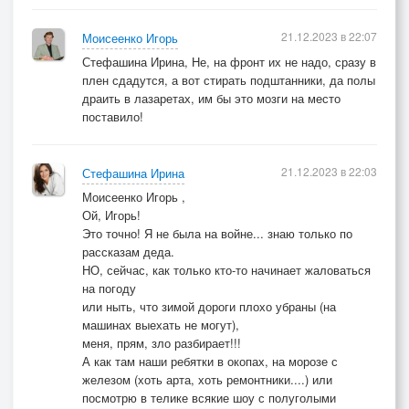
21.12.2023 в 22:07
Моисеенко Игорь
Стефашина Ирина, Не, на фронт их не надо, сразу в
плен сдадутся, а вот стирать подштанники, да полы
драить в лазаретах, им бы это мозги на место
поставило!
21.12.2023 в 22:03
Стефашина Ирина
Моисеенко Игорь ,
Ой, Игорь!
Это точно! Я не была на войне... знаю только по
рассказам деда.
НО, сейчас, как только кто-то начинает жаловаться
на погоду
или ныть, что зимой дороги плохо убраны (на
машинах выехать не могут),
меня, прям, зло разбирает!!!
А как там наши ребятки в окопах, на морозе с
железом (хоть арта, хоть ремонтники....) или
посмотрю в телике всякие шоу с полуголыми