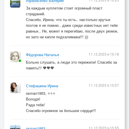
Афанасенко Валерий
За каждым куплетом стоит огромный пласт
страданий.
Спасибо, Ирина, что ты есть.. настолько крутых
поэтов я не помню.. даже среди известных нет тебе
равных.. Не, может я перегибаю, после двух рюмок,
но зато ни капли подхалимажа!!! )))
11.12.2023 в 16:18
Фёдорова Наталья
Больно слушать, а люди это пережили! Спасибо за
память!!! 🧡🧡🧡
11.12.2023 в 15:57
Стефашина Ирина
osman1953, ⭐⭐⭐
Володя!
Рада тебе!
Спасибо огромное за большое сердце!!!
11.12.2023 в 15:55
osman1953