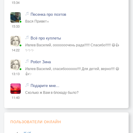
15:34
Песенка про поэтов
Вася Привет+
15:33
Всё про куплеты
Ивлев Василий, ооооооочень рада!!!!!! Спасибо!!!!!! 😃👍
✨✨✨
14:22
Робот Зина
Ивлев Василий, спасибоооооо!!!! Для детей, верно!!!! 😃
👍✨
13:13
Подарите мне...
Сколько ж Вам в блокаду было?
11:40
ПОЛЬЗОВАТЕЛИ ОНЛАЙН