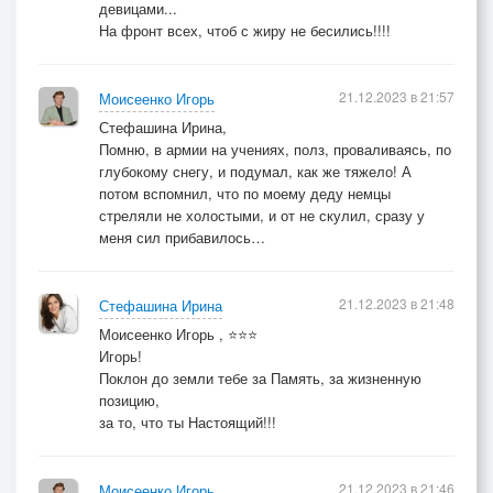
девицами...
На фронт всех, чтоб с жиру не бесились!!!!
21.12.2023 в 21:57
Моисеенко Игорь
Стефашина Ирина,
Помню, в армии на учениях, полз, проваливаясь, по
глубокому снегу, и подумал, как же тяжело! А
потом вспомнил, что по моему деду немцы
стреляли не холостыми, и от не скулил, сразу у
меня сил прибавилось…
21.12.2023 в 21:48
Стефашина Ирина
Моисеенко Игорь , ⭐⭐⭐
Игорь!
Поклон до земли тебе за Память, за жизненную
позицию,
за то, что ты Настоящий!!!
21.12.2023 в 21:46
Моисеенко Игорь