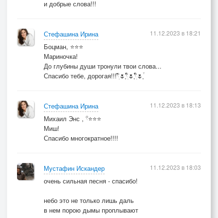
и добрые слова!!!
11.12.2023 в 18:21
Стефашина Ирина
Боцман, ⭐⭐⭐
Мариночка!
До глубины души тронули твои слова...
Спасибо тебе, дорогая!!!𓍢ִ໋🌷͙֒𓍢ִ໋🌷͙֒𓍢ִ໋🌷͙֒
11.12.2023 в 18:13
Стефашина Ирина
Михаил Энс , 𓍢⭐⭐⭐
Миш!
Спасибо многократное!!!!
11.12.2023 в 18:03
Мустафин Искандер
очень сильная песня - спасибо!
небо это не только лишь даль
в нем порою дымы проплывают