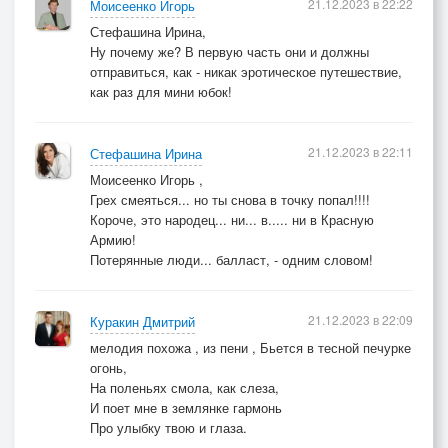
21.12.2023 в 22:22
Моисеенко Игорь
Мне сегодня приснилась война
Стефашина Ирина,
И душа задохнулась от горя...
Ну почему же? В первую часть они и должны
отправиться, как - никак эротическое путешествие,
© Copyright: Ирина Стефашина
как раз для мини юбок!
21.12.2023 в 22:11
Стефашина Ирина
Моисеенко Игорь ,
Грех смеяться... но ты снова в точку попал!!!!
Короче, это народец... ни... в..... ни в Красную
Армию!
Потерянные люди... балласт, - одним словом!
21.12.2023 в 22:09
Куракин Дмитрий
мелодия похожа , из пени , Бьется в тесной печурке
огонь,
На поленьях смола, как слеза,
И поет мне в землянке гармонь
Про улыбку твою и глаза.