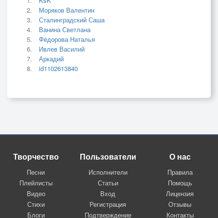
KsK
Моряков Валентин
Сталинградский Саша
Ванина Светлана
Фёдорова Наталья
Ивлев Василий
Аркадий
id1102613840
Творчество
Пользователи
О нас
Песни
Исполнители
Правила
Плейлисты
Статьи
Помощь
Видео
Вход
Лицензия
Стихи
Регистрация
Отзывы
Блоги
Подтверждение
Контакты