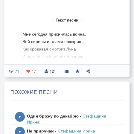
Текст песни
Мне сегодня приснилась война,
Вой сирены и пламя пожарищ,
Как кровавая смотрит Луна
И под танками гибнет товарищ.
71
Лай собак, конвоиры с плетьми,
17
121
Ров с телами у Бабьего Яра,
Скотовозы-вагоны с детьми,
ПОХОЖИЕ ПЕСНИ
Поседевшими вмиг от кошмара.
У забора лопух и полынь,
Один брожу по декабрю
-
Стефашина
Воздух горький, пропитанный стоном,
▶
Ирина
Где стояла, когда-то Хатынь,
Не приручай
-
Стефашина Ирина
На земле до костей опаленной.
▶