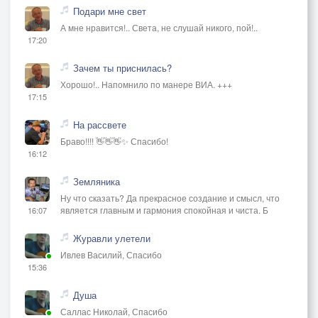
Подари мне свет
А мне нравится!.. Света, не слушай никого, пой!..
17:20
Зачем ты приснилась?
Хорошо!.. Напомнило по манере ВИА. +++
17:15
На рассвете
Браво!!!! 👋👋👋✨ Спасибо!
16:12
Земляника
Ну что сказать? Да прекрасное создание и смысл, что
является главным и гармония спокойная и чиста. Б
16:07
Журавли улетели
Ивлев Василий, Спасибо
15:36
Душа
Саллас Николай, Спасибо