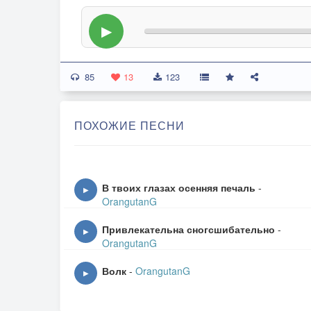
▶
85
13
123
ПОХОЖИЕ ПЕСНИ
В твоих глазах осенняя печаль
-
▶
OrangutanG
Привлекательна сногсшибательно
-
▶
OrangutanG
Волк
-
OrangutanG
▶