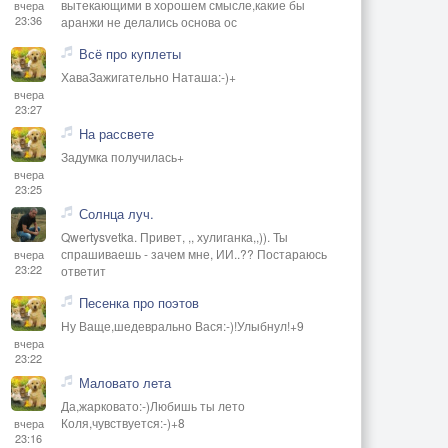
вытекающими в хорошем смысле,какие бы
вчера
23:36
аранжи не делались основа ос
Всё про куплеты
ХаваЗажигательно Наташа:-)+
вчера
23:27
На рассвете
Задумка получилась+
вчера
23:25
Солнца луч.
Qwertysvetka. Привет, ,, хулиганка,,)). Ты
спрашиваешь - зачем мне, ИИ..?? Постараюсь
вчера
23:22
ответит
Песенка про поэтов
Ну Ваще,шедеврально Вася:-)!Улыбнул!+9
вчера
23:22
Маловато лета
Да,жарковато:-)Любишь ты лето
Коля,чувствуется:-)+8
вчера
23:16