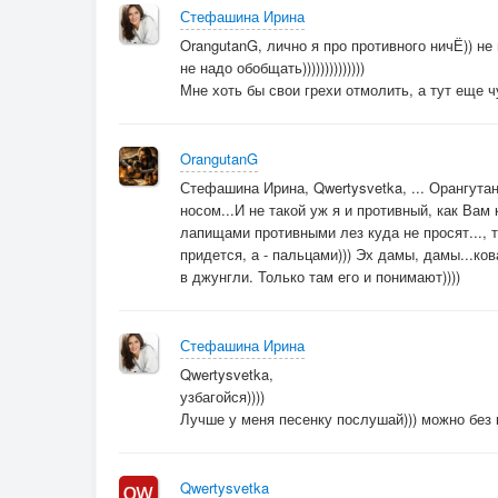
Стефашина Ирина
OrangutanG, лично я про противного ничЁ)) не 
не надо обобщать))))))))))))))
Мне хоть бы свои грехи отмолить, а тут еще ч
OrangutanG
Стефашина Ирина, Qwertysvetka, ... Орангута
носом...И не такой уж я и противный, как Вам
лапищами противными лез куда не просят..., т
придется, а - пальцами))) Эх дамы, дамы...ко
в джунгли. Только там его и понимают))))
Стефашина Ирина
Qwertysvetka,
узбагойся))))
Лучше у меня песенку послушай))) можно без 
Qwertysvetka