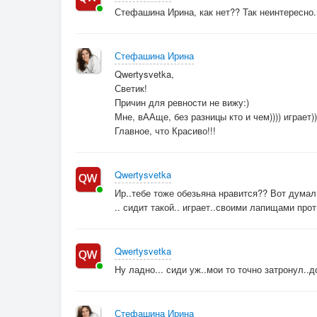
Стефашина Ирина, как нет?? Так неинтересно.
Стефашина Ирина
Qwertysvetka,
Светик!
Причин для ревности не вижу:)
Мне, вААще, без разницы кто и чем)))) играет))
Главное, что Красиво!!!
Qwertysvetka
Ир..тебе тоже обезьяна нравится?? Вот думал
.. сидит такой.. играет..своими лапищами про
Qwertysvetka
Ну ладно... сиди уж..мои то точно затронул..до
Стефашина Ирина