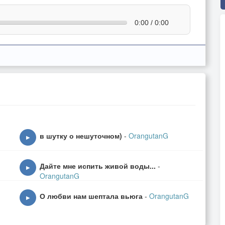
0:00 / 0:00
в шутку о нешуточном)
-
OrangutanG
▶
Дайте мне испить живой воды...
-
▶
OrangutanG
О любви нам шептала вьюга
-
OrangutanG
▶