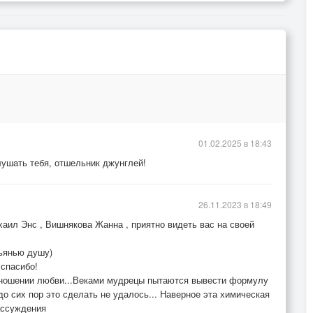
01.02.2025 в 18:43
слушать тебя, отшельник джунглей!
26.11.2023 в 18:49
аил Энс , Вишнякова Жанна , приятно видеть вас на своей
зьянью душу)
спасибо!
тношении любви...Веками мудрецы пытаются вывести формулу
до сих пор это сделать не удалось... Наверное эта химическая
рассуждения