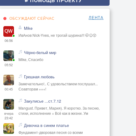
ПОМОЩЬ ПРОЕКТУ
ЛЕНТА
ОБСУЖДАЮТ СЕЙЧАС
Mike
ИвАнов Nick-Yves, не трогай шурина!!! 🤭😜😡
06:56
Чёрно-белый мир
Mike, Спасибо
05:52
Грешная любовь
Замечательно!.. С удовольствием послушал...
Соавторам +++!
00:45
Закулисье ...ст.7.12
Mangust. Привет, Мария). Я коротко. За песню,
стихи, исполнение + Всё как в жизни. Ум
вчера
23:42
Девочка в синем платье
Фундамент-дворовая песня со всеми