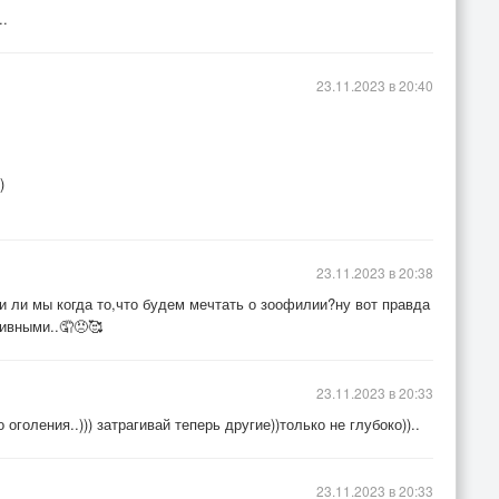
..
23.11.2023 в 20:40
)
23.11.2023 в 20:38
и ли мы когда то,что будем мечтать о зоофилии?ну вот правда
тивными..🤦😠🥰
23.11.2023 в 20:33
 оголения..))) затрагивай теперь другие))только не глубоко))..
23.11.2023 в 20:33