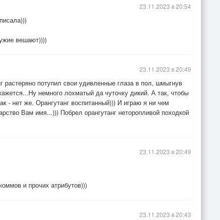
23.11.2023 в 20:54
писала)))
ужие вешают))))
23.11.2023 в 20:49
нг растеряно потупил свои удивленные глаза в пол, шмыгнув
 кажется...Ну немного лохматый да чуточку дикий. А так, чтобы
ак - нет же. Орангутанг воспитанный))) И играю я ни чем
варство Вам имя...))) Побрел орангутанг неторопливой походкой
23.11.2023 в 20:49
коммов и прочих атрибутов)))
23.11.2023 в 20:43