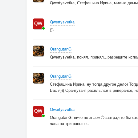
Qwertysvetka, Стефашина Ирина, милые дамы,
Qwertysvetka
)))
OrangutanG
Qwertysvetka, понял, принял...разрешите испо
OrangutanG
Стефашина Ирина, ну тогда другое дело) Тогда
Вас я))) Орангутанг расплылся в реверансе, 
Qwertysvetka
OrangutanG, ниче не знаем😠завтра,что бы ка
часа на три раньше..