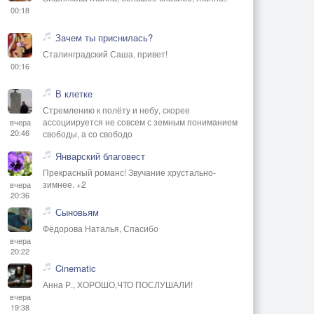
00:18
Зачем ты приснилась?
Сталинградский Саша, привет!
00:16
В клетке
Стремлению к полёту и небу, скорее
ассоциируется не совсем с земным пониманием
вчера
20:46
свободы, а со свободо
Январский благовест
Прекрасный романс! Звучание хрустально-
зимнее. +2
вчера
20:36
Сыновьям
Фёдорова Наталья, Спасибо
вчера
20:22
Cinematic
Анна Р., ХОРОШО,ЧТО ПОСЛУШАЛИ!
вчера
19:38