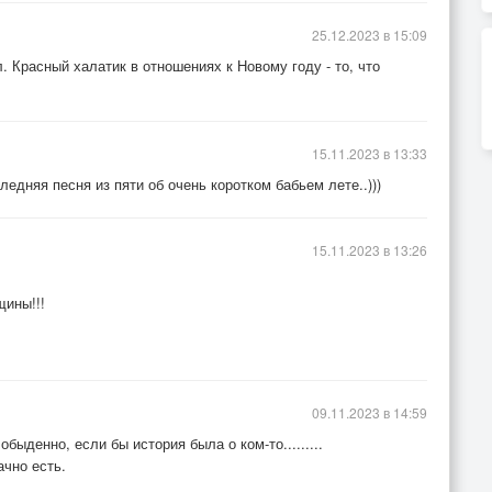
25.12.2023 в 15:09
л. Красный халатик в отношениях к Новому году - то, что
15.11.2023 в 13:33
едняя песня из пяти об очень коротком бабьем лете..)))
15.11.2023 в 13:26
ины!!!
09.11.2023 в 14:59
быденно, если бы история была о ком-то.........
ачно есть.