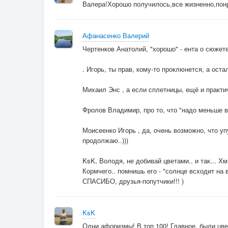
Валера!Хорошо получилось,все жизненно,пон
Афанасенко Валерий
Чертенков Анатолий, "хорошо" - ента о сюжете,
. Игорь, ты прав, кому-то проклюнется, а оста
Михаил Энс , а если сплетницы, ещё и практи
Фролов Владимир, про то, что "надо меньше все
Моисеенко Игорь , да, очень возможно, что у
продолжаю..)))
KsK, Володя, не добивай цветами.. и так... Х
Кормчего.. помнишь его - "солнце всходит на в
СПАСИБО, друзья-попутчики!!! )
KsK
Одни афоризмы! В топ 100! Главное, были цв