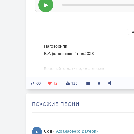
▶
Те
Наговорили.
В.Афанасенко, 1ноя2023
Красный халатик одела дразня,
Знала что нравишься, знала чем брать.
66
Очаровала, раздела, босой,
12
125
Живу глазами, дышу тобой.
ПОХОЖИЕ ПЕСНИ
Наговорили тебе - такой, сякой,
Я не надёжен , я гуляю с другой.
Надрезики сделали, вырвали всё,
Ты им поверила - стала стеной.
Сон
-
Афанасенко Валерий
▶