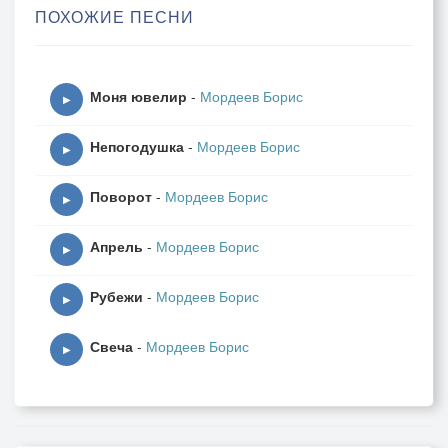
ПОХОЖИЕ ПЕСНИ
Любовь и есть на самом деле рай,
Снимает все проклятия!
Моня ювелир
-
Мордеев Борис
Возьми меня ты плен, возьми, не отдавай
▶
И все сомненья тлен,любви, лишь, важен рай!
Непогодушка
-
Мордеев Борис
Мой муж, мое плечо,клянусь пред алтарем
▶
С венчальною свечой, навеки мы вдвоем!
Поворот
-
Мордеев Борис
Клянусь пред алтарем!
▶
Апрель
-
Мордеев Борис
▶
Рубежи
-
Мордеев Борис
▶
Свеча
-
Мордеев Борис
▶