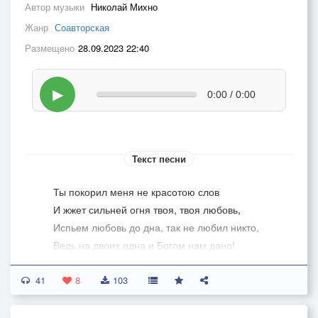
Автор музыки
Николай Михно
Жанр
Соавторская
Размещено
28.09.2023 22:40
▶
0:00 / 0:00
Текст песни
Ты покорил меня не красотою слов
И жжет сильней огня твоя, твоя любовь,
Испьем любовь до дна, так не любил никто,
Ведь на двоих одна и Богом нам дано!
Так не любил никто!
41
8
103
Не отпускай меня, не отпускай,
Держи в своих объятиях,