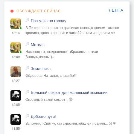
ЛЕНТА
ОБСУЖДАЮТ СЕЙЧАС
Прогулка по городу
В Питере невероятно красивая осень,впрочем там все
красиво,просто осенью и зимойй я там чаще ,чем ле
13:14
Метель
Наконец то,поздравляю!:-)Красивые стихи
Володь,очень:-)+
13:09
Земляника
Фёдорова Наталья, спасибо!!!
12:27
Большой секрет для маленькой компании
Огромный такой секрет!.. 🤫
12:05
Доброго пути!
Вспомнил Светку, как сквозняк юбку ей поднял... 😘🌹
11:55