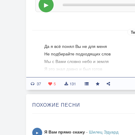
▶
Те
Да я всё понял Вы не для меня
Не подбирайте подходящих слов
Мы с Вами словно небо и земля
Я это знал давно и был готов
37
ПРИПЕВ:Всё как то утряслось само собой
5
131
Теперь я как за каменной стеной
Брильянты,кадилак на море особняк
ПОХОЖИЕ ПЕСНИ
А я никто и звать меня никак
Переверну последнюю главу
Не дочитав роман он был не наш
Я Вам прямо скажу
-
Шилец Эдуард
▶