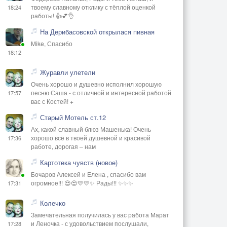
твоему славному отклику с тёплой оценкой
18:24
работы! 👍💕👌
На Дерибасовской открылася пивная
Mike, Спасибо
18:12
Журавли улетели
Очень хорошо и душевно исполнил хорошую
песню Саша - с отличной и интересной работой
17:57
вас с Костей! +
Старый Мотель ст.12
Ах, какой славный блюз Машенька! Очень
хорошо всё в твоей душевной и красивой
17:36
работе, дорогая – нам
Картотека чувств (новое)
Бочаров Алексей и Елена , спасибо вам
огромное!!! 😍😍💛💛✨ Рады!!! ✨✨✨
17:31
Колечко
Замечательная получилась у вас работа Марат
и Леночка - с удовольствием послушали,
17:28