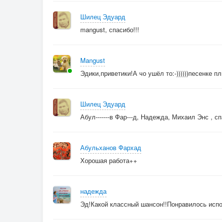
Шилец Эдуард
mangust, спасибо!!!
Mangust
Эдики,приветики!А чо ушёл то:-))))))песенке
Шилец Эдуард
Абул-------в Фар---д, Надежда, Михаил Энс , сп
Абульханов Фархад
Хорошая работа++
надежда
Эд!Какой классный шансон!!Понравилось исп