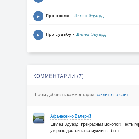
Не плачу,не жалею,не зову
И даже понимаю выбор Ваш
Про время
-
Шилец Эдуард
▶
ПРИПЕВ:
Про судьбу
-
Шилец Эдуард
▶
Теперь мы не друзья и не враги
Нахлынула и отошла волна
Зима уже отбросила коньки
И скоро в дверь с ноги войдёт весна
КОММЕНТАРИИ (7)
ПРИПЕВ:Роман наш как упавшая звезда
Сверкнула и растаяла в ночи
Чтобы добавить комментарий
войдите на сайт
.
Чего я тут наплёл и что я в Вас нашёл
Так знайте это я от Вас ушёл
Афанасенко Валерий
Шилец Эдуард, прекрасный монолог! ..есть гор
утеряно достоинство мужчины! )+++