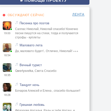
ПОМОЩЬ ПРОЕКТУ
ЛЕНТА
ОБСУЖДАЮТ СЕЙЧАС
Песенка про поэтов
Саллас Николай, Николай спасибо! Конечно
песни пишутся на стихи, тогда и получаются
19:00
строфы - куплеты
Маловато лета
Да, маловато будет!.. Отлично, Николай! +++
18:54
Вечный турист
Qwertysvetka, Света Спасибо
18:35
Танцует ночь
Бочаров Алексей и Елена , спасибо большое!!
18:28
Грешная любовь
Фёдорова Наталья, Рады и тебе Наташ, и