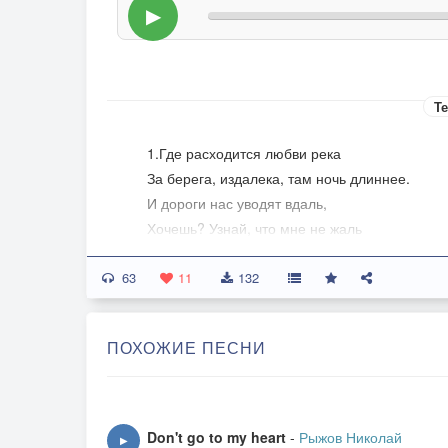
▶
Те
1.Где расходится любви река
За берега, издалека, там ночь длиннее.
И дороги нас уводят вдаль,
Хочешь? Узнай, что мне не жаль
Этих дней…
63
11
132
2.Захотелось жизни вкус иной,
Там, за чертой, рядом с тобой, мне узнать.
ПОХОЖИЕ ПЕСНИ
Что поделать, если жребий пал
На твой овал. Что ты скрывал?
Не понять...
Припев.
Don't go to my heart
-
Рыжов Николай
▶