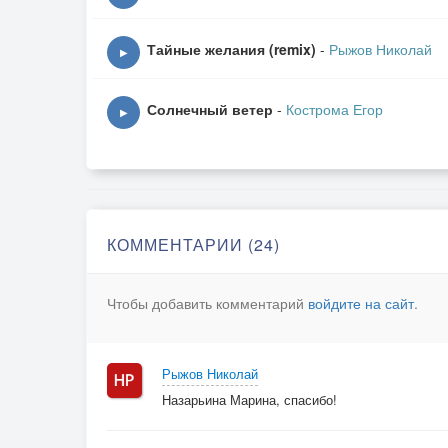
Сезон шумных дождей, очередей в старую ск
Лицо не потерял, лишь поменял серую маску
Тайные желания (remix)
-
Рыжов Николай
▶
3.Ты затеял тот ненужный спор,
Но не учел всех наших ссор результат.
Солнечный ветер
-
Кострома Егор
▶
Если б знали, что когда-нибудь
Выберем путь, не повернуть
Нам назад…
КОММЕНТАРИИ (24)
Чтобы добавить комментарий
войдите на сайт
.
Рыжов Николай
Назарьина Марина, спасибо!