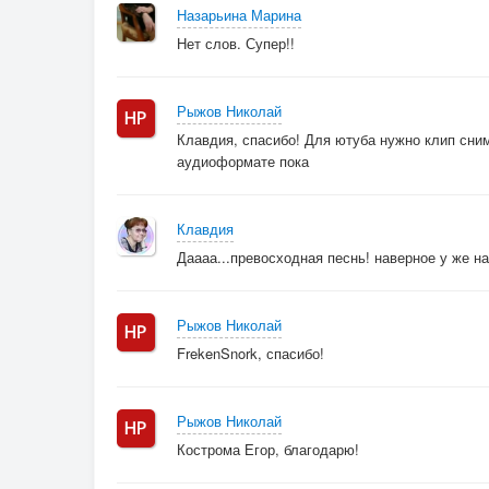
Назарьина Марина
Нет слов. Супер!!
Рыжов Николай
Клавдия, спасибо! Для ютуба нужно клип сним
аудиоформате пока
Клавдия
Даааа...превосходная песнь! наверное у же н
Рыжов Николай
FrekenSnork, спасибо!
Рыжов Николай
Кострома Егор, благодарю!