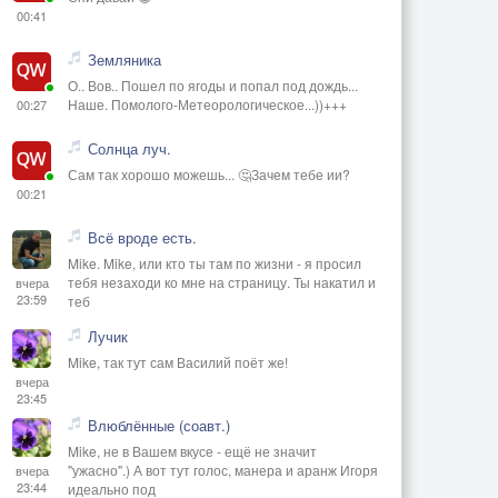
00:41
Земляника
О.. Вов.. Пошел по ягоды и попал под дождь...
Наше. Помолого-Метеорологическое...))+++
00:27
Солнца луч.
Сам так хорошо можешь... 🤔Зачем тебе ии?
00:21
Всё вроде есть.
Mike. Mike, или кто ты там по жизни - я просил
тебя незаходи ко мне на страницу. Ты накатил и
вчера
23:59
теб
Лучик
Mike, так тут сам Василий поёт же!
вчера
23:45
Влюблённые (соавт.)
Mike, не в Вашем вкусе - ещё не значит
"ужасно".) А вот тут голос, манера и аранж Игоря
вчера
23:44
идеально под