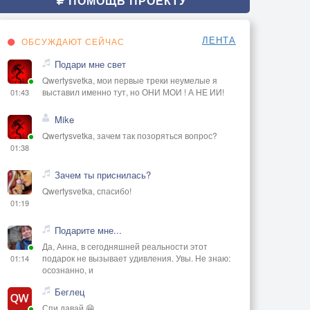
ПОМОЩЬ ПРОЕКТУ
ЛЕНТА
ОБСУЖДАЮТ СЕЙЧАС
Подари мне свет
Qwertysvetka, мои первые треки неумелые я
выставил именно тут, но ОНИ МОИ ! А НЕ ИИ!
01:43
Mike
Qwertysvetka, зачем так позоряться вопрос?
01:38
Зачем ты приснилась?
Qwertysvetka, спасибо!
01:19
Подарите мне...
Да, Анна, в сегодняшней реальности этот
подарок не вызывает удивления. Увы. Не знаю:
01:14
осознанно, и
Беглец
Спи давай 😁