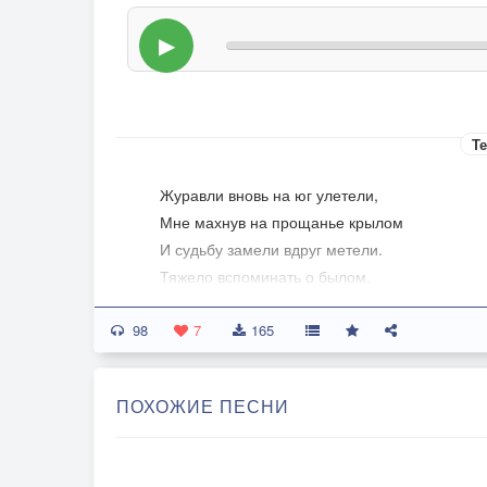
▶
Те
Журавли вновь на юг улетели,
Мне махнув на прощанье крылом
И судьбу замели вдруг метели.
Тяжело вспоминать о былом.
98
Журавли, не тревожьте мне душу.
7
165
Может быть, это просто лишь бред?
Только стон тихо рвется наружу
ПОХОЖИЕ ПЕСНИ
И тебя вновь со мной рядом нет.
Я вослед посмотрю птичьей стае.