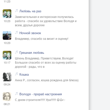
11:23
Любовь на раз
Замечательная и интересная получилась
работа - спасибо за удовольствие Володя и
10:23
всем, друзья дорогие
Ночной звонок
Владимир, спасибо за визит и оценку!
10:23
Грешная любовь
Шпень Владимир, Приветствуем, Володя!
Большое спасибо от всех за оценку работы
10:17
дорогой - рады, что в
Кошка
Анна Р., согласен, кошка рождена для блюза)
09:24
Володя - прораб настроения
С днем строителя!!!!!! Ура!!!!!!! 😃👍✨
08:21