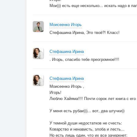
Только стон тихо рвется наружу
Мои))) есть еще несколько... искать надо в па
И тебя вновь со мной рядом нет.
Моисеенко Игорь
© Copyright: Ирина Стефашина
Стефашина Ирина, Это твоё?! Класс!
Стефашина Ирина
. Игорь, спасибо тебе преогромное!!!!
Стефашина Ирина
Моисеенко Игорь ,
Игорь!
Люблю Хайяма!!!! Почти сорок лет книга с его
У меня есть рубаи)))... вот, два штучки))
У темной души недостатков не счесть:
Коварство и ненависть, злоба и лесть...
Но есть лишь один, что их все зачеркнет: