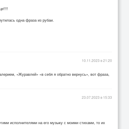
е!!!!
рутилась одна фраза из рубаи.
10.11.2023 в 21:20
алерием, «Журавлей» «в себя я обратно вернусь», вот фраза,
23.07.2023 в 15:33
гими исполнителями на его музыку с моими стихами, то их