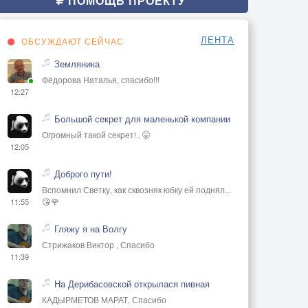
ПОМОЩЬ ПРОЕКТУ
ЛЕНТА
ОБСУЖДАЮТ СЕЙЧАС
Земляника
Фёдорова Наталья, спасибо!!!
12:27
Большой секрет для маленькой компании
Огромный такой секрет!.. 🤫
12:05
Доброго пути!
Вспомнил Светку, как сквозняк юбку ей поднял...
😘🌹
11:55
Гляжу я на Волгу
Стрижаков Виктор , Спасибо
11:39
На Дерибасовской открылася пивная
КАДЫРМЕТОВ МАРАТ, Спасибо