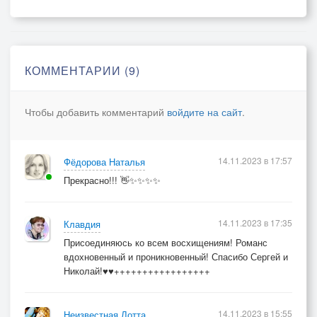
Я ждал Вас столько лет,
Теперь уже не жду.
<1.06.1989>
КОММЕНТАРИИ (9)
Николай Хмеленок
Чтобы добавить комментарий
войдите на сайт
.
14.11.2023 в 17:57
Фёдорова Наталья
Прекрасно!!! 👋✨✨✨✨
14.11.2023 в 17:35
Клавдия
Присоединяюсь ко всем восхищениям! Романс
вдохновенный и проникновенный! Спасибо Сергей и
Николай!♥♥+++++++++++++++++
14.11.2023 в 15:55
Неизвестная Лотта