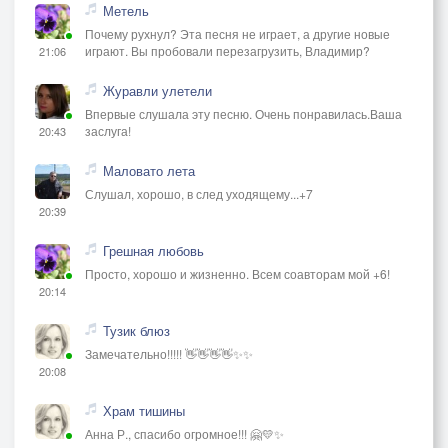
Метель
Почему рухнул? Эта песня не играет, а другие новые
играют. Вы пробовали перезагрузить, Владимир?
21:06
Журавли улетели
Впервые слушала эту песню. Очень понравилась.Ваша
заслуга!
20:43
Маловато лета
Слушал, хорошо, в след уходящему...+7
20:39
Грешная любовь
Просто, хорошо и жизненно. Всем соавторам мой +6!
20:14
Тузик блюз
Замечательно!!!!! 👋👋👋👋✨✨
20:08
Храм тишины
Анна Р., спасибо огромное!!! 🤗💛✨