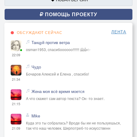
ПОМОЩЬ ПРОЕКТУ
ЛЕНТА
ОБСУЖДАЮТ СЕЙЧАС
Танцуй против ветра
osman1953, спасибоооооо!!!!!!! 🤗👍✨
22:09
Чудо
Бочаров Алексей и Елена , спасибо!
21:34
Жена моя всё время моется
А что скажет сам автор текста? Он -то знает.
21:15
Mike
Куда это ты собралась? Вроде бы ии не пользуешься,
так что наш человек. Ширпотреб-то искусственн
21:09