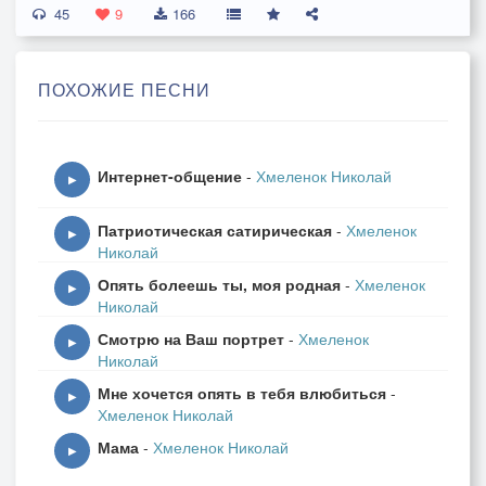
45
9
166
Наверное, у Вас
Теперь своя семья.
ПОХОЖИЕ ПЕСНИ
На Вас теперь анфас
Давно смотрю не я.
Интернет-общение
-
Хмеленок Николай
На Вас я не сержусь.
▶
И вы простите мне.
Патриотическая сатирическая
-
Хмеленок
Забыть Вас научусь
▶
Николай
Я в дальней стороне.
Опять болеешь ты, моя родная
-
Хмеленок
▶
Николай
Я только лишь стихам
Смотрю на Ваш портрет
-
Хмеленок
Поведаю о том,
▶
Николай
Как благодарен Вам,
Мне хочется опять в тебя влюбиться
-
Что с Вами был знаком.
▶
Хмеленок Николай
Мама
-
Хмеленок Николай
Смотрю на Ваш портрет.
▶
И глаз не отведу.