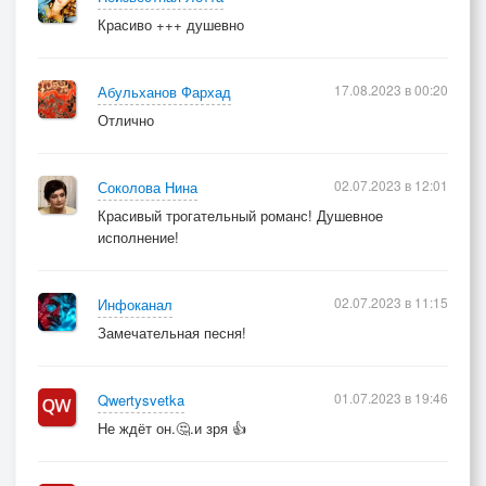
Красиво +++ душевно
17.08.2023 в 00:20
Абульханов Фархад
Отлично
02.07.2023 в 12:01
Соколова Нина
Красивый трогательный романс! Душевное
исполнение!
02.07.2023 в 11:15
Инфоканал
Замечательная песня!
01.07.2023 в 19:46
Qwertysvetka
Не ждёт он.🤔.и зря 👍