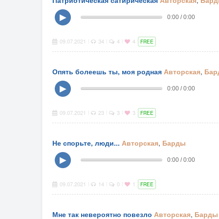
Патриотическая сатирическая
Авторская
,
Бар
▶
0:00 / 0:00
09.07.2021
34
4
4
|
|
|
FREE
Опять болеешь ты, моя родная
Авторская
,
Бар
▶
0:00 / 0:00
09.07.2021
23
3
3
|
|
|
FREE
Не спорьте, люди...
Авторская
,
Барды
▶
0:00 / 0:00
09.07.2021
14
0
1
|
|
|
FREE
Мне так невероятно повезло
Авторская
,
Барды