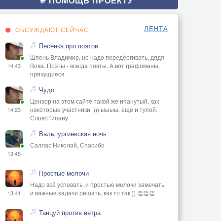
ПОМОЩЬ ПРОЕКТУ
ЛЕНТА
ОБСУЖДАЮТ СЕЙЧАС
Песенка про поэтов
Шпень Владимир, не надо передёргивать, дядя
Вова. Поэты - всегда поэты. А вот графоманы,
14:43
прячущиеся
Чудо
Цензор на этом сайте такой же ипанутый, как
некоторые участники. ))) ыыыы. ещё и тупой.
14:23
Слово "ипану
Вальпургиевская ночь
Саллас Николай, Спасибо
13:45
Простые мелочи
Надо всё успевать, и простые мелочи замечать,
и важные задачи решать, как то так )) 👏👏👏
13:41
Танцуй против ветра