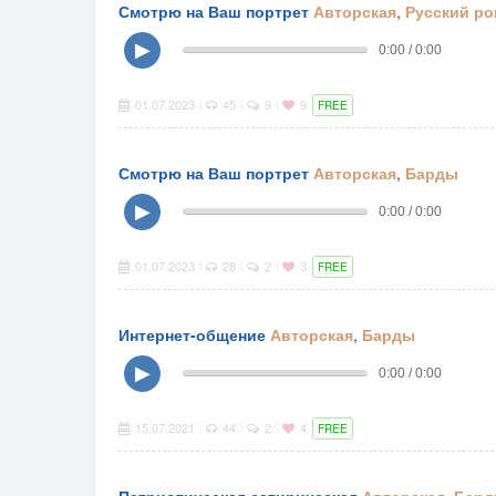
Смотрю на Ваш портрет
Авторская
,
Русский ро
▶
0:00 / 0:00
01.07.2023
45
9
9
|
|
|
FREE
Смотрю на Ваш портрет
Авторская
,
Барды
▶
0:00 / 0:00
01.07.2023
28
2
3
|
|
|
FREE
Интернет-общение
Авторская
,
Барды
▶
0:00 / 0:00
15.07.2021
44
2
4
|
|
|
FREE