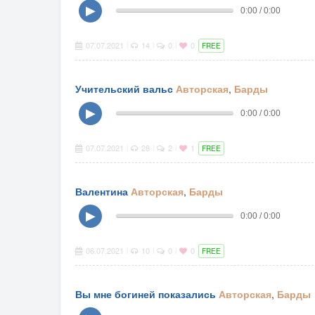
▶
0:00 / 0:00
07.07.2021
14
0
0
|
|
|
FREE
Учительский вальс
Авторская
,
Барды
▶
0:00 / 0:00
07.07.2021
28
2
1
|
|
|
FREE
Валентина
Авторская
,
Барды
▶
0:00 / 0:00
06.07.2021
10
0
0
|
|
|
FREE
Вы мне богиней показались
Авторская
,
Барды