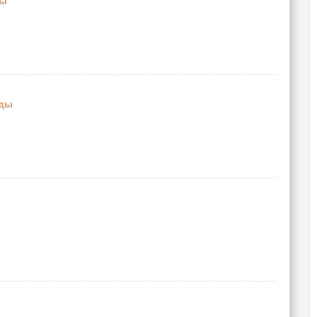
ды
ды