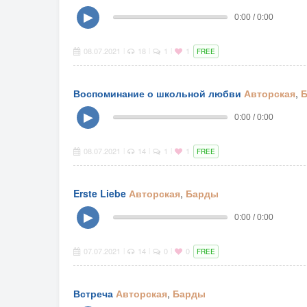
▶
0:00 / 0:00
08.07.2021
18
1
1
|
|
|
FREE
Воспоминание о школьной любви
Авторская
,
▶
0:00 / 0:00
08.07.2021
14
1
1
|
|
|
FREE
Erste Liebe
Авторская
,
Барды
▶
0:00 / 0:00
07.07.2021
14
0
0
|
|
|
FREE
Встреча
Авторская
,
Барды