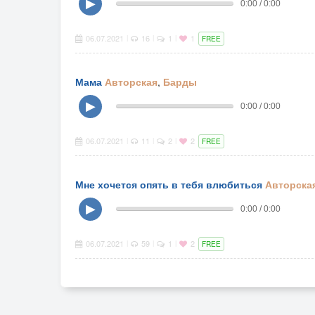
▶
0:00 / 0:00
06.07.2021
16
1
1
|
|
|
FREE
Мама
Авторская
,
Барды
▶
0:00 / 0:00
06.07.2021
11
2
2
|
|
|
FREE
Мне хочется опять в тебя влюбиться
Авторска
▶
0:00 / 0:00
06.07.2021
59
1
2
|
|
|
FREE