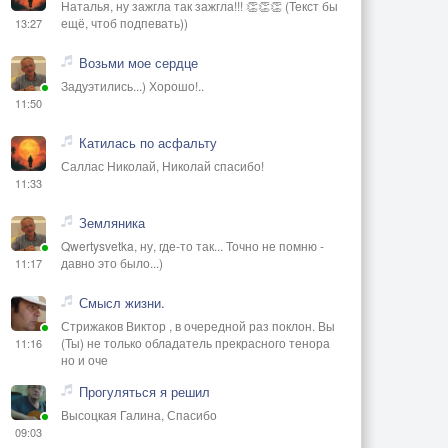
Наталья, ну зажгла так зажгла!!! 👏👏👏 (Текст бы
ещё, чтоб подпевать))
13:27
Возьми мое сердце
Задуэтились...) Хорошо!..
11:50
Катилась по асфальту
Саллас Николай, Николай спасибо!
11:33
Земляника
Qwertysvetka, ну, где-то так... Точно не помню -
давно это было...)
11:17
Смысл жизни.
Стрижаков Виктор , в очередной раз поклон. Вы
(Ты) не только обладатель прекрасного тенора
11:16
но и оче
Прогуляться я решил
Высоцкая Галина, Спасибо
09:03