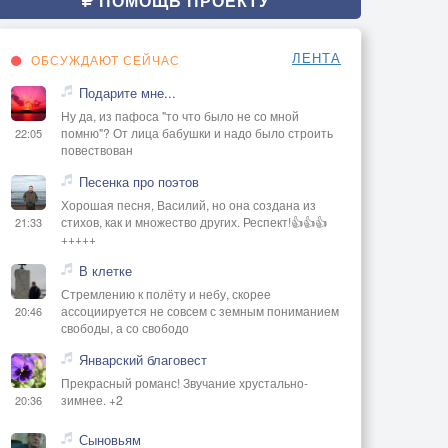
ПОМОЩЬ ПРОЕКТУ
ЛЕНТА
ОБСУЖДАЮТ СЕЙЧАС
Подарите мне...
Ну да, из пафоса "то что было не со мной
помню"? От лица бабушки и надо было строить
22:05
повествован
Песенка про поэтов
Хорошая песня, Василий, но она создана из
стихов, как и множество других. Респект!👍👍👍
21:33
+++++
В клетке
Стремлению к полёту и небу, скорее
ассоциируется не совсем с земным пониманием
20:46
свободы, а со свободо
Январский благовест
Прекрасный романс! Звучание хрустально-
зимнее. +2
20:36
Сыновьям