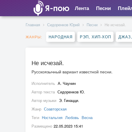
Лента
Песни
Плей
Главная
Сидоренков Юрий
Песни
Не исчезай.
НАРОДНАЯ
РЭП, ХИП-ХОП
ДЖАЗ
ЖАНРЫ:
Не исчезай.
Русскоязычный вариант известной песни.
Исполнитель
А. Чаунин
Автор текста
Сидоренков Ю.
Автор музыки
Э. Гинацци.
Жанр
Соавторская
Теги
Ностальгия
Любовь
Весна
Размещено
22.05.2023 15:41