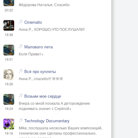
Фёдорова Наталья, Спасибо
20:22
Cinematic
Анна Р., ХОРОШО,ЧТО ПОСЛУШАЛИ!
19:38
Маловато лета
Коля Привет+
19:31
Всё про куплеты
Анна Р., спасибо!!! 🌸🌸🌸
19:26
Возьми мое сердце
Вчера со мной поокала А деторождение
поднимать значит с Серёгой+
19:24
Technology Documentary
Mike, послушала несколько Ваших композиций,
технически они сделаны профессионально,
19:16