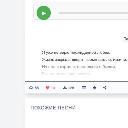
▶
Те
Я уже не верю неожиданной любви,
Жизнь закрыла двери- время вышло, извини.
На стене картина, ностальгия о былом,
Где по жизни шли вдвоём.
55
Я уже не помню сладость встреч без суеты,
10
128
В даль умчались кони, беспокойные мечты.
Из осколков счастья вновь не склеится хруста
ПОХОЖИЕ ПЕСНИ
Всё прошло, но сердцу жаль.
Припев: