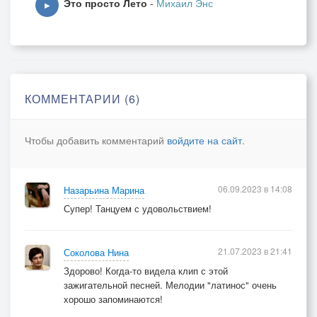
Это просто Лето
-
Михаил Энс
Пусть с тобою словно сказке
▶
Неразлучны будем мы
А ты моя Зеленоглазка
Расскажи мне, расскажи
Кто твои раскрасил глазки
Чтоб меня обворожить
КОММЕНТАРИИ (6)
Чтобы добавить комментарий
войдите на сайт
.
06.09.2023 в 14:08
Назарьина Марина
Супер! Танцуем с удовольствием!
21.07.2023 в 21:41
Соколова Нина
Здорово! Когда-то видела клип с этой
зажигательной песней. Мелодии "латинос" очень
хорошо запоминаются!