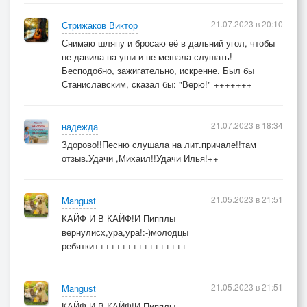
21.07.2023 в 20:10
Стрижаков Виктор
Снимаю шляпу и бросаю её в дальний угол, чтобы
не давила на уши и не мешала слушать!
Бесподобно, зажигательно, искренне. Был бы
Станиславским, сказал бы: "Верю!" +++++++
21.07.2023 в 18:34
надежда
Здорово!!Песню слушала на лит.причале!!там
отзыв.Удачи ,Михаил!!Удачи Илья!++
21.05.2023 в 21:51
Mangust
КАЙФ И В КАЙФ!И Пипплы
вернулисх,ура,ура!:-)молодцы
ребятки+++++++++++++++++
21.05.2023 в 21:51
Mangust
КАЙФ И В КАЙФ!И Пипплы