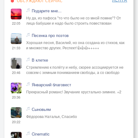
ОБСУЖДАЮТ СЕЙЧАС
Подарите мне...
Ну да, из пафоса "то что было не со мной помню"? От
лица бабушки и надо было строить повествован
22:05
Песенка про поэтов
Хорошая песня, Василий, но она создана из стихов, как
и множество других. Респект!👍👍👍+++++
21:33
В клетке
Стремлению к полёту и небу, скорее ассоциируется не
совсем с земным пониманием свободы, а со свободо
20:46
Январский благовест
Прекрасный романс! Звучание хрустально-зимнее. +2
20:36
Сыновьям
Фёдорова Наталья, Спасибо
20:22
Cinematic