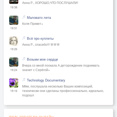
Анна Р., ХОРОШО,ЧТО ПОСЛУШАЛИ!
19:38
Маловато лета
Коля Привет+
19:31
Всё про куплеты
Анна Р., спасибо!!! 🌸🌸🌸
19:26
Возьми мое сердце
Вчера со мной поокала А деторождение поднимать
значит с Серёгой+
19:24
Technology Documentary
Mike, послушала несколько Ваших композиций,
технически они сделаны профессионально, идеально,
19:16
подошл
ПОЛЬЗОВАТЕЛИ ОНЛАЙН