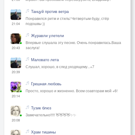
Танцуй против ветра
Понравился ритм и стиль! Четвертым буду, стёр
подошвы ))
21:04
Журавли улетели
Впервые слушала эту песню. Очень понравилась.Ваша
заслуга!
20:43
Маловато лета
Слушал, хорошо, в след уходящему...+7
20:39
Грешная любовь
Просто, хорошо и жизненно. Всем соавторам мой +6!
20:14
Тузик блюз
Замечательно!!!!! 👋👋👋👋✨✨
20:08
Храм тишины