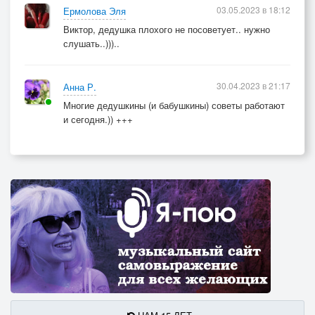
03.05.2023 в 18:12
Ермолова Эля
Виктор, дедушка плохого не посоветует.. нужно
слушать..)))..
30.04.2023 в 21:17
Анна Р.
Многие дедушкины (и бабушкины) советы работают
и сегодня.)) +++