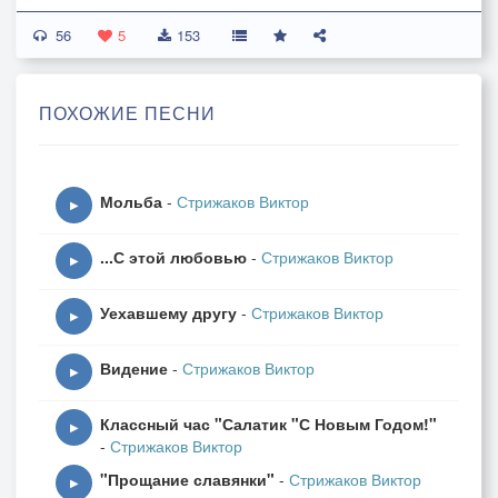
56
«Утро вечера мудренее», -
5
153
Дедушка мне сказал.
В этом нет никаких сомнений -
ПОХОЖИЕ ПЕСНИ
Дедушка проверял.
Если на камень коса нашла,
Мольба
-
Стрижаков Виктор
Значит, судьба их пути свела.
▶
Быстрых решений не принимай –
...С этой любовью
-
Стрижаков Виктор
Завтрака ожидай.
▶
Уехавшему другу
-
Стрижаков Виктор
Если ушла та, что всех милей
▶
Перекрестись, ну и фиг бы с ней.
Видение
-
Стрижаков Виктор
Ночь переспать со своей бедой-
▶
Истина с бородой.
Классный час "Салатик "С Новым Годом!"
▶
-
Стрижаков Виктор
«Утро вечера мудренее»,-
"Прощание славянки"
-
Стрижаков Виктор
Дедушка утверждал.
▶