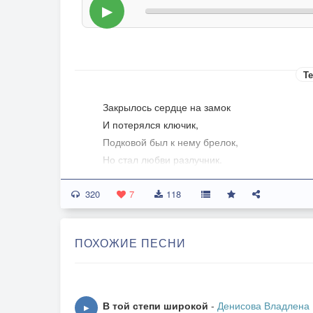
▶
Те
Закрылось сердце на замок
И потерялся ключик,
Подковой был к нему брелок,
Но стал любви разлучник.
Есть в этом мире два ключа
320
Скрипичный и басовый,
7
118
Откроют двери не стуча
Мелодией знакомой.
ПОХОЖИЕ ПЕСНИ
Припев:
Шарманщик-ветер влюбится
В семь радуги цветов,
В той степи широкой
-
Денисова Владлена
▶