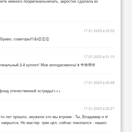
лете немного пооригинальничать, акростих сдалала из
17.01.2023 в 22:02
Браво, соавторы!!!👍👏👏👏
17.01.2023 в 21:15
гинальный 2-й куплет! Мои аплодисменты!🌷🌹🌺🏵🌸
17.01.2023 в 20:48
 фонд отечественной эстрады!+++
17.01.2023 в 20:27
то лет прошло, неужели это мы втроем - Ты, Владимир и я!
 накрылся, Но мастер- трек цел, сейчас покопался - нашел.