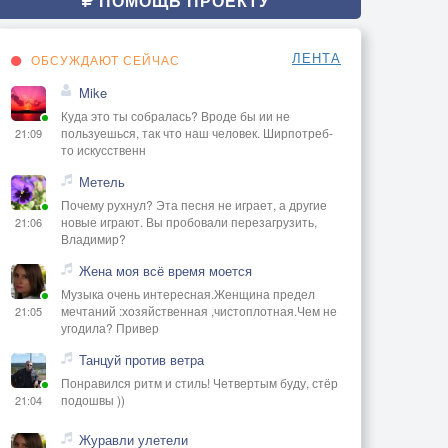
ПОМОЩЬ ПРОЕКТУ
ЛЕНТА
ОБСУЖДАЮТ СЕЙЧАС
Mike
Куда это ты собралась? Вроде бы ии не
пользуешься, так что наш человек. Ширпотреб-
21:09
то искусственн
Метель
Почему рухнул? Эта песня не играет, а другие
новые играют. Вы пробовали перезагрузить,
21:06
Владимир?
Жена моя всё время моется
Музыка очень интересная.Женщина предел
мечтаний :хозяйственная ,чистоплотная.Чем не
21:05
угодила? Привер
Танцуй против ветра
Понравился ритм и стиль! Четвертым буду, стёр
подошвы ))
21:04
Журавли улетели