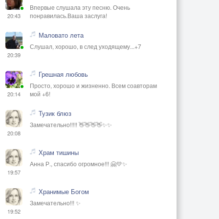
Впервые слушала эту песню. Очень
понравилась.Ваша заслуга!
20:43
Маловато лета
Слушал, хорошо, в след уходящему...+7
20:39
Грешная любовь
Просто, хорошо и жизненно. Всем соавторам
мой +6!
20:14
Тузик блюз
Замечательно!!!!! 👋👋👋👋✨✨
20:08
Храм тишины
Анна Р., спасибо огромное!!! 🤗💛✨
19:57
Хранимые Богом
Замечательно!!! ✨
19:52