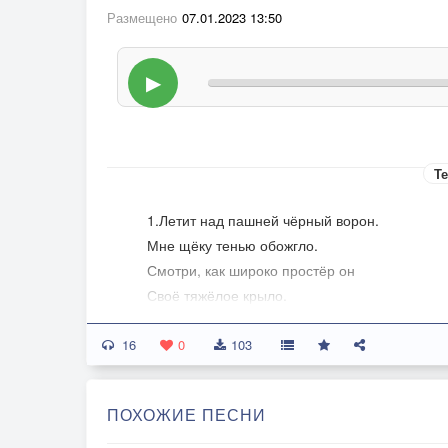
Размещено
07.01.2023 13:50
▶
Те
1.Летит над пашней чёрный ворон.
Мне щёку тенью обожгло.
Смотри, как широко простёр он
Своё тяжёлое крыло.
16
Летит он, грузный, издалёка,
0
103
Устало голову пригнув.
Взгляни, как жадно смотрит око,
ПОХОЖИЕ ПЕСНИ
Как хмуро нависает клюв.