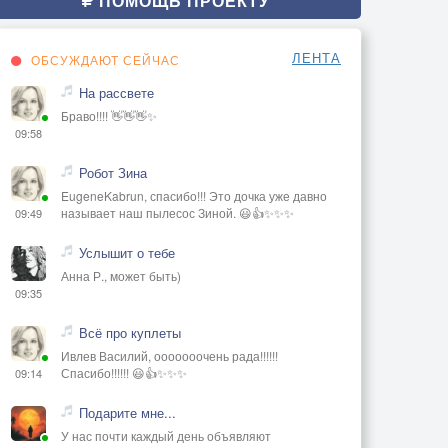
ПОМОЩЬ ПРОЕКТУ
ЛЕНТА
ОБСУЖДАЮТ СЕЙЧАС
На рассвете
Браво!!!! 👋👋👋✨
09:58
Робот Зина
EugeneKabrun, спасибо!!! Это дочка уже давно
называет наш пылесос Зиной. 😃👍✨✨✨
09:49
Услышит о тебе
Анна Р., может быть)
09:35
Всё про куплеты
Ивлев Василий, ооооооочень рада!!!!!!
Спасибо!!!!!! 😃👍✨✨✨
09:14
Подарите мне...
У нас почти каждый день объявляют