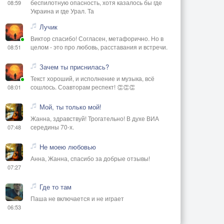
беспилотную опасность, хотя казалось бы где
08:59
Украина и где Урал. Та
Лучик
Виктор спасибо! Согласен, метафорично. Но в
целом - это про любовь, расставания и встречи.
08:51
Зачем ты приснилась?
Текст хороший, и исполнение и музыка, всё
сошлось. Соавторам респект! 👏👏👏
08:01
Мой, ты только мой!
Жанна, здравствуй! Трогательно! В духе ВИА
середины 70-х.
07:48
Не моею любовью
Анна, Жанна, спасибо за добрые отзывы!
07:27
Где то там
Паша не включается и не играет
06:53