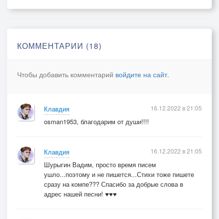
И взгляд твой влюблённый и нежный…
Уходишь за хлебом, скучаю…
Я знаю, что в юности реку,
Войти не получится дважды,
КОММЕНТАРИИ (18)
Поставило время запреты…
Для нас это, к счастью, не важно.
Чтобы добавить комментарий
войдите на сайт
.
16.12.2022 в 21:05
Клавдия
osman1953, благодарим от души!!!!
16.12.2022 в 21:05
Клавдия
Шурыгин Вадим, просто время писем
ушло...поэтому и не пишется...Стихи тоже пишете
сразу на компе??? Спасибо за добрые слова в
адрес нашей песни! ♥♥♥