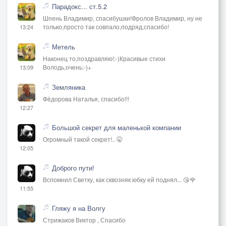
Парадокс... ст.5.2
Шпень Владимир, спасибушки!Фролов Владимир, ну не
только,просто так совпало,подряд,спасибо!
13:24
Метель
Наконец то,поздравляю!:-)Красивые стихи
Володь,очень:-)+
13:09
Земляника
Фёдорова Наталья, спасибо!!!
12:27
Большой секрет для маленькой компании
Огромный такой секрет!.. 🤫
12:05
Доброго пути!
Вспомнил Светку, как сквозняк юбку ей поднял... 😘🌹
11:55
Гляжу я на Волгу
Стрижаков Виктор , Спасибо