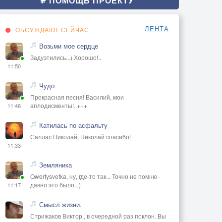
ПОМОЩЬ ПРОЕКТУ
ЛЕНТА
ОБСУЖДАЮТ СЕЙЧАС
Возьми мое сердце
Задуэтились...) Хорошо!..
11:50
Чудо
Прекрасная песня! Василий, мои
аплодисменты!..+++
11:46
Катилась по асфальту
Саллас Николай, Николай спасибо!
11:33
Земляника
Qwertysvetka, ну, где-то так... Точно не помню -
давно это было...)
11:17
Смысл жизни.
Стрижаков Виктор , в очередной раз поклон. Вы