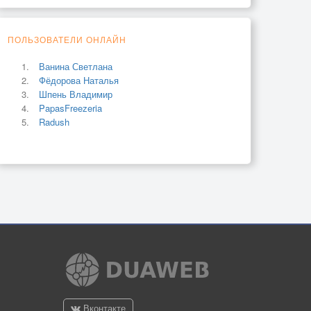
ПОЛЬЗОВАТЕЛИ ОНЛАЙН
Ванина Светлана
Фёдорова Наталья
Шпень Владимир
PapasFreezeria
Radush
Вконтакте