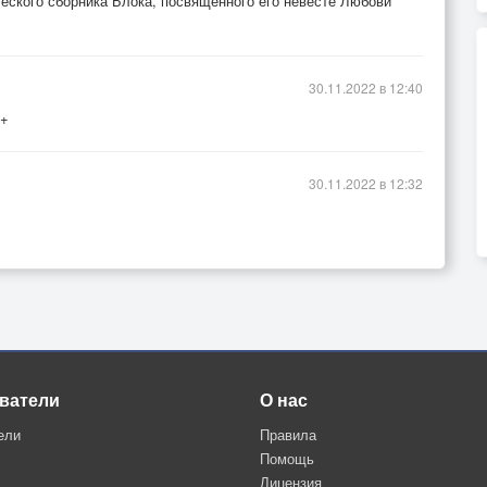
ческого сборника Блока, посвящённого его невесте Любови
30.11.2022 в 12:40
++
30.11.2022 в 12:32
ватели
О нас
ели
Правила
Помощь
Лицензия