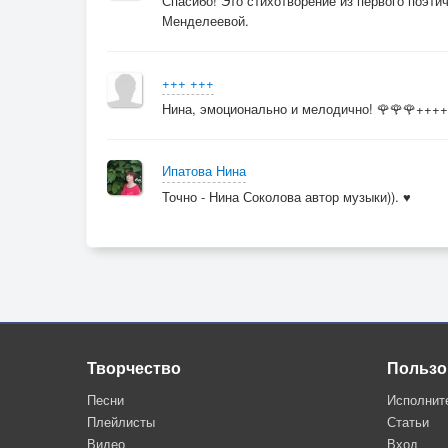
Спасибо! Это стихотворение из первого поэти
Менделеевой.
+++ +++
Нина, эмоционально и мелодично! 🌹🌹🌹+++
Ипатова Нина
Точно - Нина Соколова автор музыки)). ♥
Творчество
Пользо
Песни
Исполнит
Плейлисты
Статьи
Видео
Вход