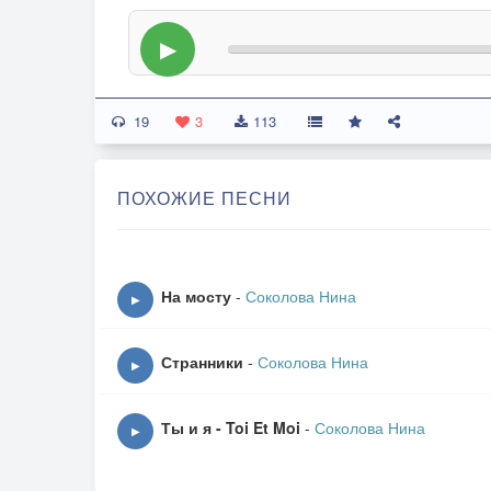
▶
19
3
113
ПОХОЖИЕ ПЕСНИ
На мосту
-
Соколова Нина
▶
Странники
-
Соколова Нина
▶
Ты и я - Toi Et Moi
-
Соколова Нина
▶