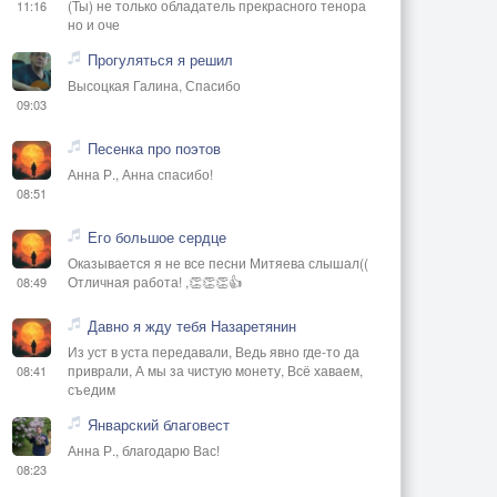
(Ты) не только обладатель прекрасного тенора
11:16
но и оче
Прогуляться я решил
Высоцкая Галина, Спасибо
09:03
Песенка про поэтов
Анна Р., Анна спасибо!
08:51
Его большое сердце
Оказывается я не все песни Митяева слышал((
Отличная работа! ,👏👏👏👍
08:49
Давно я жду тебя Назаретянин
Из уст в уста передавали, Ведь явно где-то да
приврали, А мы за чистую монету, Всё хаваем,
08:41
съедим
Январский благовест
Анна Р., благодарю Вас!
08:23