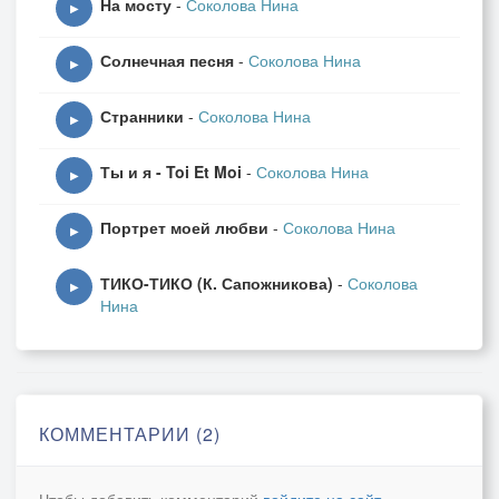
На мосту
-
Соколова Нина
▶
Солнечная песня
-
Соколова Нина
▶
Странники
-
Соколова Нина
▶
Ты и я - Toi Et Moi
-
Соколова Нина
▶
Портрет моей любви
-
Соколова Нина
▶
ТИКО-ТИКО (К. Сапожникова)
-
Соколова
▶
Нина
КОММЕНТАРИИ (2)