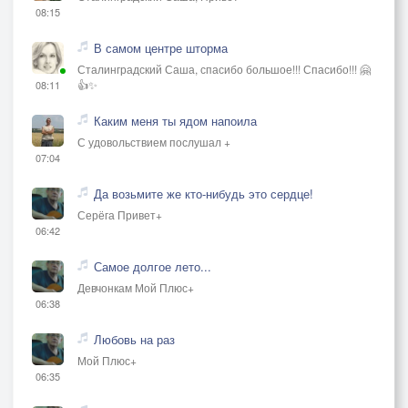
08:15
В самом центре шторма
Сталинградский Саша, спасибо большое!!! Спасибо!!! 🤗
👍✨
08:11
Каким меня ты ядом напоила
С удовольствием послушал +
07:04
Да возьмите же кто-нибудь это сердце!
Серёга Привет+
06:42
Самое долгое лето...
Девчонкам Мой Плюс+
06:38
Любовь на раз
Мой Плюс+
06:35