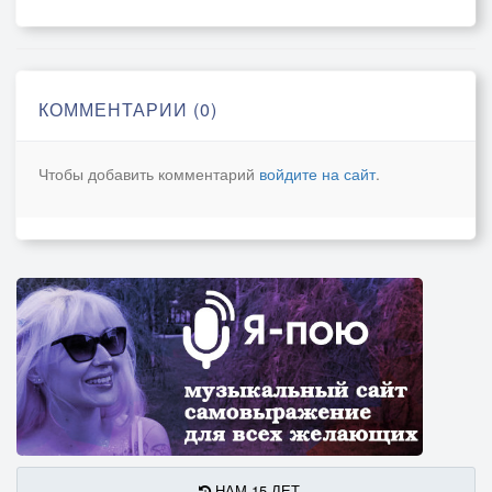
Превращая в мельчайший песок.
Вот и мы будем вечно бороться
С грозным царством вселенского Зла.
КОММЕНТАРИИ (0)
А иначе планета сорвётся
В пустоту. Вот такие дела.
Чтобы добавить комментарий
войдите на сайт
.
НАМ 15 ЛЕТ