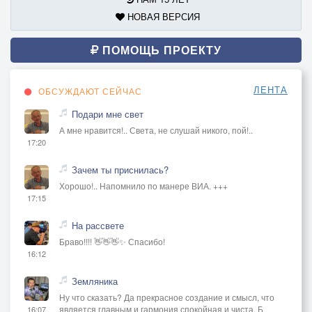
НОВАЯ ВЕРСИЯ
ПОМОЩЬ ПРОЕКТУ
ЛЕНТА
ОБСУЖДАЮТ СЕЙЧАС
Подари мне свет
А мне нравится!.. Света, не слушай никого, пой!..
17:20
Зачем ты приснилась?
Хорошо!.. Напомнило по манере ВИА. +++
17:15
На рассвете
Браво!!!! 👋👋👋✨ Спасибо!
16:12
Земляника
Ну что сказать? Да прекрасное создание и смысл, что
является главным и гармония спокойная и чиста. Б
16:07