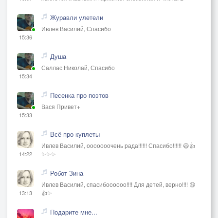
Журавли улетели
Ивлев Василий, Спасибо
15:36
Душа
Саллас Николай, Спасибо
15:34
Песенка про поэтов
Вася Привет+
15:33
Всё про куплеты
Ивлев Василий, ооооооочень рада!!!!!! Спасибо!!!!!! 😃👍
✨✨✨
14:22
Робот Зина
Ивлев Василий, спасибоооооо!!!! Для детей, верно!!!! 😃
👍✨
13:13
Подарите мне...