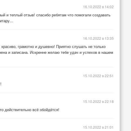
16.10.2022 в 14:02
ый и теплый отзыв! спасибо ребятам что помогали создавать
итару...
16.10.2022 в 13:35
т: красиво, грамотно и душевно! Приятно слушать не только
лнена и записана. Искренне желаю тебе удач и успехов в нашем
15.10.2022 в 22:51
!
15.10.2022 в 22:18
что действительно всё обойдётся!
15.10.2022 в 21:01