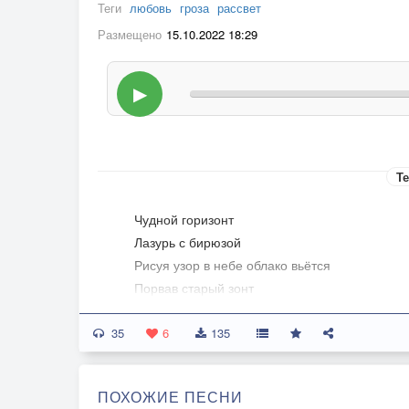
Теги
любовь
гроза
рассвет
Размещено
15.10.2022 18:29
▶
Те
Чудной горизонт
Лазурь с бирюзой
Рисуя узор в небе облако вьётся
Порвав старый зонт
Дождь по лужам ушёл за грозой
35
Солнце встаёт, всё обойдётся
6
135
С ночных эстафет
ПОХОЖИЕ ПЕСНИ
Сошли облака