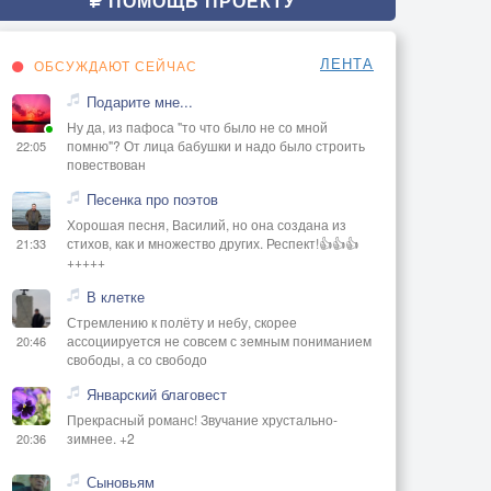
ПОМОЩЬ ПРОЕКТУ
ЛЕНТА
ОБСУЖДАЮТ СЕЙЧАС
Подарите мне...
Ну да, из пафоса "то что было не со мной
помню"? От лица бабушки и надо было строить
22:05
повествован
Песенка про поэтов
Хорошая песня, Василий, но она создана из
стихов, как и множество других. Респект!👍👍👍
21:33
+++++
В клетке
Стремлению к полёту и небу, скорее
ассоциируется не совсем с земным пониманием
20:46
свободы, а со свободо
Январский благовест
Прекрасный романс! Звучание хрустально-
зимнее. +2
20:36
Сыновьям