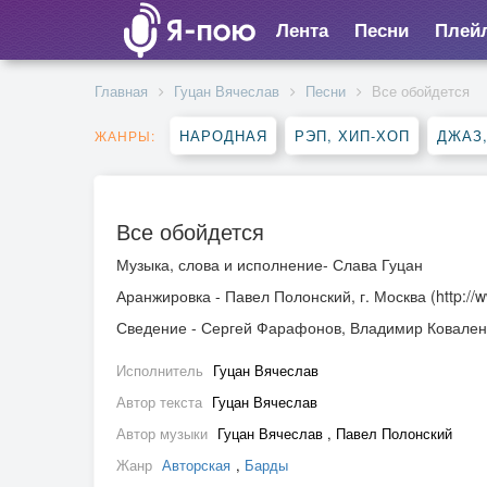
Лента
Песни
Плей
Главная
Гуцан Вячеслав
Песни
Все обойдется
НАРОДНАЯ
РЭП, ХИП-ХОП
ДЖАЗ
ЖАНРЫ:
Все обойдется
Музыка, слова и исполнение- Слава Гуцан
Аранжировка - Павел Полонский, г. Москва (http://w
Сведение - Сергей Фарафонов, Владимир Ковален
Исполнитель
Гуцан Вячеслав
Автор текста
Гуцан Вячеслав
Автор музыки
Гуцан Вячеслав , Павел Полонский
Жанр
Авторская
,
Барды