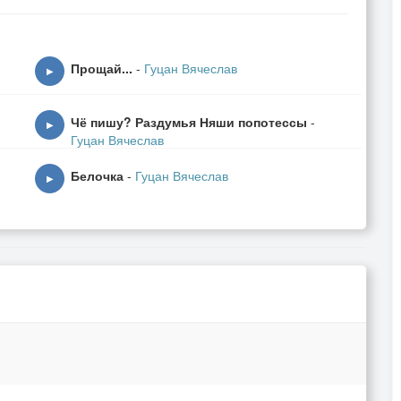
Прощай...
-
Гуцан Вячеслав
▶
Чё пишу? Раздумья Няши попотессы
-
▶
Гуцан Вячеслав
Белочка
-
Гуцан Вячеслав
▶