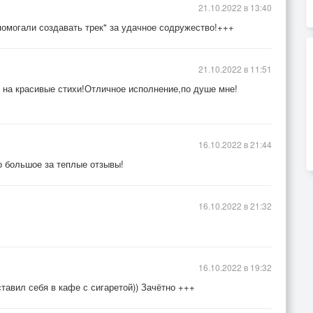
21.10.2022 в 13:40
помогали создавать трек" за удачное содружество!+++
21.10.2022 в 11:51
 на красивые стихи!Отличное исполнение,по душе мне!
16.10.2022 в 21:44
 большое за теплые отзывы!
16.10.2022 в 21:32
16.10.2022 в 19:32
ставил себя в кафе с сигаретой)) Зачётно +++