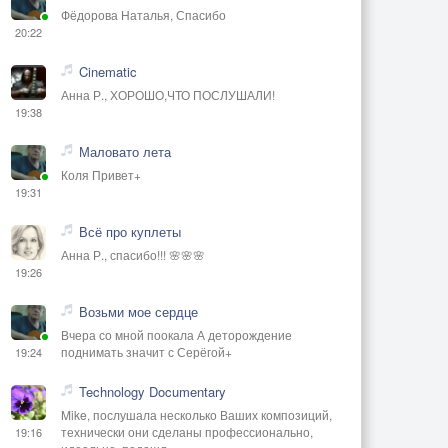
Фёдорова Наталья, Спасибо
20:22
Cinematic
Анна Р., ХОРОШО,ЧТО ПОСЛУШАЛИ!
19:38
Маловато лета
Коля Привет+
19:31
Всё про куплеты
Анна Р., спасибо!!! 🌸🌸🌸
19:26
Возьми мое сердце
Вчера со мной поокала А деторождение
поднимать значит с Серёгой+
19:24
Technology Documentary
Mike, послушала несколько Ваших композиций,
технически они сделаны профессионально,
19:16