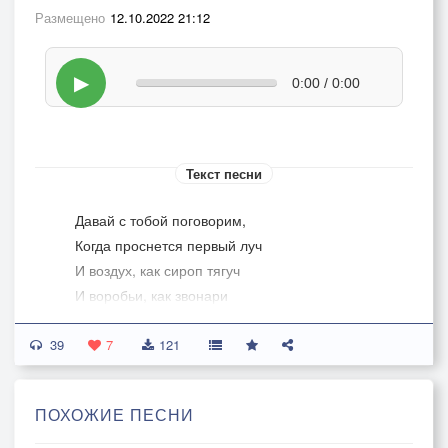
Размещено
12.10.2022 21:12
▶
0:00 / 0:00
Текст песни
Давай с тобой поговорим,
Когда проснется первый луч
И воздух, как сироп тягуч
И воробьи, как звонари
Стальные веки отвори,
39
Взгляни в умытое окно
7
121
Ты глуп еще спросонок, но..
Давай с тобой поговорим
ПОХОЖИЕ ПЕСНИ
Давай поговорим с тобой,