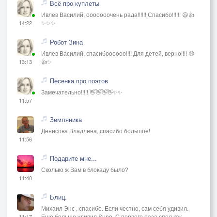
Всё про куплеты
Ивлев Василий, ооооооочень рада!!!!!! Спасибо!!!!!! 😃👍
✨✨✨
14:22
Робот Зина
Ивлев Василий, спасибоооооо!!!! Для детей, верно!!!! 😃
👍✨
13:13
Песенка про поэтов
Замечательно!!!!! 👋👋👋👋✨✨
11:57
Земляника
Денисова Владлена, спасибо большое!
11:56
Подарите мне...
Сколько ж Вам в блокаду было?
11:40
Блиц.
Михаил Энс , спасибо. Если честно, сам себя удивил.
Ещё больше удивил Suno. С первого раза спел как
11:17