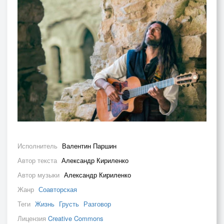
Исполнитель
Валентин Паршин
Автор текста
Александр Кириленко
Автор музыки
Александр Кириленко
Жанр
Соавторская
Теги
Жизнь
Грусть
Разговор
Лицензия
Creative Commons