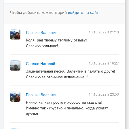
В неровном пламени свечи
Чтобы добавить комментарий
войдите на сайт
.
А если хочешь помолчим
И если хочется зевай
Давай с тобою помолчим
18.10.2022 в 21:13
Паршин Валентин
О том, как стынут облака
Коля, рад твоему теплому отзыву!
Что будет завтра, а пока
Спасибо большое!...
Давай с тобою помолчим
18.10.2022 в 16:27
Саллас Николай
Замечательная песня, Валентин в память о друге!
Спасибо за отличное исполнение!!!
14.10.2022 в 23:53
Паршин Валентин
Ринночка, как просто и хорошо ты сказала!
Именно так - грустно и печально, когда уходят
друзья...