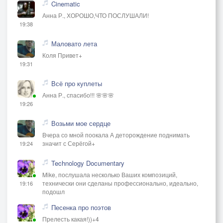
Cinematic
Анна Р., ХОРОШО,ЧТО ПОСЛУШАЛИ!
19:38
Маловато лета
Коля Привет+
19:31
Всё про куплеты
Анна Р., спасибо!!! 🌸🌸🌸
19:26
Возьми мое сердце
Вчера со мной поокала А деторождение поднимать
значит с Серёгой+
19:24
Technology Documentary
Mike, послушала несколько Ваших композиций,
технически они сделаны профессионально, идеально,
19:16
подошл
Песенка про поэтов
Прелесть какая!))+4