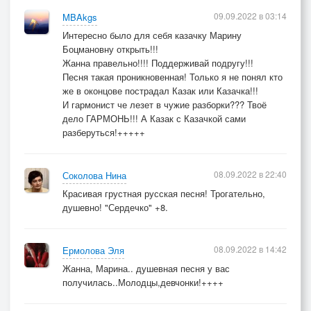
09.09.2022 в 03:14
MBAkgs
Интересно было для себя казачку Марину
Боцмановну открыть!!!
Жанна правельно!!!! Поддерживай подругу!!!
Песня такая проникновенная! Только я не понял кто
же в оконцове пострадал Казак или Казачка!!!
И гармонист че лезет в чужие разборки??? Твоё
дело ГАРМОНЬ!!! А Казак с Казачкой сами
разберуться!+++++
08.09.2022 в 22:40
Соколова Нина
Красивая грустная русская песня! Трогательно,
душевно! "Сердечко" +8.
08.09.2022 в 14:42
Ермолова Эля
Жанна, Марина.. душевная песня у вас
получилась..Молодцы,девчонки!++++