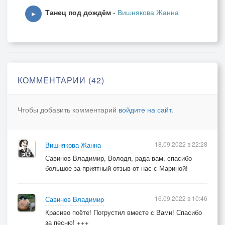
А в садах невестами
Танец под дождём
-
Вишнякова Жанна
▶
Вишни расцвели.
Покрывалом белым
Тропку замели...
КОММЕНТАРИИ (42)
Чтобы добавить комментарий
войдите на сайт
.
То, не снег-метелица,
18.09.2022 в 22:28
Вишнякова Жанна
То, вишнёвый цвет.
Савинов Владимир, Володя, рада вам, спасибо
большое за приятный отзыв от нас с Мариной!
Видно, поздно встретились.
16.09.2022 в 10:46
Савинов Владимир
А, любви уж нет...
Красиво поёте! Погрустил вместе с Вами! Спасибо
за песню! +++