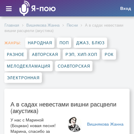
Вход
Главная
Вишнякова Жанна
Песни
А в садах невестами
вишни расцвели (акустика)
НАРОДНАЯ
ПОП
ДЖАЗ, БЛЮЗ
ЖАНРЫ:
РАЗНОЕ
АВТОРСКАЯ
РЭП, ХИП-ХОП
РОК
МЕЛОДЕКЛАМАЦИЯ
СОАВТОРСКАЯ
ЭЛЕКТРОННАЯ
А в садах невестами вишни расцвели
(акустика)
У нас с Мариной
Вишнякова Жанна
(Боцман) новая песня!
Марина, спасибо за