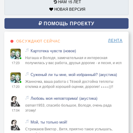
НАМ 15 ЛЕТ
НОВАЯ ВЕРСИЯ
ПОМОЩЬ ПРОЕКТУ
ЛЕНТА
ОБСУЖДАЮТ СЕЙЧАС
Картотека чувств (новое)
Наташа и Володя, замечательная и интересная
получилась у вас работа, друзья дорогие - и песня, и исп
17:23
Суженый ли ты мне, мой избранный? (акустика)
Жанночка, ваша работа с Тёзкой достойна теплоты
отклика и доброй хорошей оценки, дорогие! ++++))!!
17:20
Любовь моя неповторима! (акустика)
osman1953, спасибо большое, Володя, очень рада
этому!
17:04
Мой, ты только мой!
Стрижаков Виктор , Витя, приятно такое услышать,