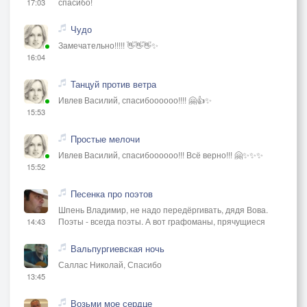
спасибо!
17:03
Чудо
Замечательно!!!!! 👋👋👋✨
16:04
Танцуй против ветра
Ивлев Василий, спасибоооооо!!!! 🤗👍✨
15:53
Простые мелочи
Ивлев Василий, спасибоооооо!!! Всё верно!!! 🤗✨✨✨
15:52
Песенка про поэтов
Шпень Владимир, не надо передёргивать, дядя Вова.
Поэты - всегда поэты. А вот графоманы, прячущиеся
14:43
Вальпургиевская ночь
Саллас Николай, Спасибо
13:45
Возьми мое сердце