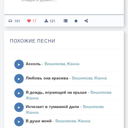
На закатной зорьке
101
17
121
Играет гармонист.
ПОХОЖИЕ ПЕСНИ
Льётся песня грустная -
Ассоль
-
Вишнякова Жанна
▶
Над селом, рекой
Любовь она красива
-
Вишнякова Жанна
▶
...Как казачка сердце
Я дождь, играющий на крыше
-
Вишнякова
▶
Жанна
Забрала с собой...
Исчезает в туманной дали
-
Вишнякова
▶
Жанна
В душе моей
-
Вишнякова Жанна
▶