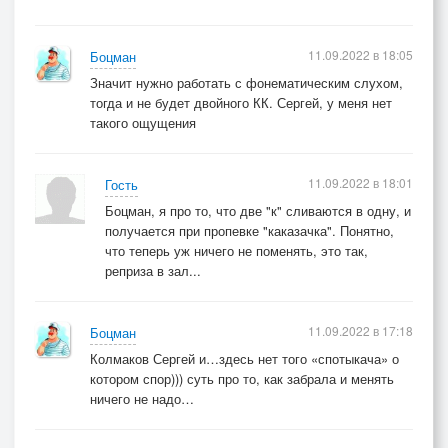
Припев :
Ой, ой…
11.09.2022 в 18:05
Боцман
Значит нужно работать с фонематическим слухом,
Ты не плачь, гармонь!
тогда и не будет двойного КК. Сергей, у меня нет
такого ощущения
Не тоскуй душа…
11.09.2022 в 18:01
Гость
Не беги слеза…
Боцман, я про то, что две "к" сливаются в одну, и
получается при пропевке "каказачка". Понятно,
что теперь уж ничего не поменять, это так,
реприза в зал...
11.09.2022 в 17:18
Боцман
22.06.2022
Колмаков Сергей и…здесь нет того «спотыкача» о
котором спор))) суть про то, как забрала и менять
ничего не надо…