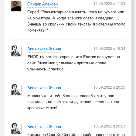
11.09.2022 в 17:03
Осидак Алексей
Серёг! "Элементарно" изменить, пока на бумаге или
© Copyright: Марина Коломацкая, 2022
на мониторе. А когда всё уже спето и сведено.....
Свидетельство о публикации №122062203434
Знаешь во скольких своих текстах я хотел бы что-то
поменять!?
11.09.2022 в 16:34
Вишнякова Жанна
ENOT, ну вот как хорошо, что Енотик вернулся на
сайт. Ушки мои услышали приятные слова,
улыбаюсь, спасибо!
10.09.2022 в 20:23
Вишнякова Жанна
Мариночка, и тебе большое спасибо, что у нас
появилась на свет такая душевная песня на твои
красивые стихи!
10.09.2022 в 20:21
Вишнякова Жанна
Колмыков Сергей, Сергей, спасибо, наверное можно