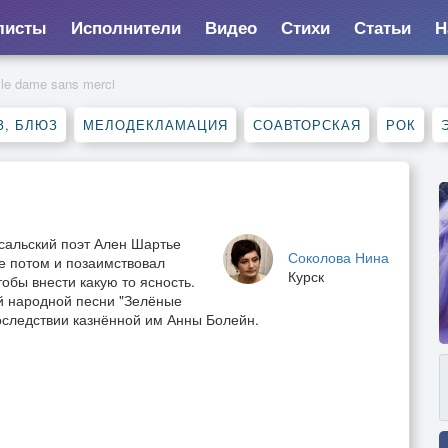
листы
Исполнители
Видео
Стихи
Статьи
Н
lle dame sans merci
З, БЛЮЗ
МЕЛОДЕКЛАМАЦИЯ
СОАВТОРСКАЯ
РОК
сальский поэт Ален Шартье
Соколова Нина
ое потом и позаимствовал
Курск
обы внести какую то ясность.
ой народной песни "Зелёные
впоследствии казнённой им Анны Болейн.