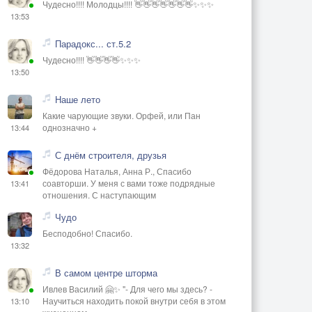
Чудесно!!!! Молодцы!!!! 👋👋👋👋👋👋👋✨✨✨
13:53
Парадокс... ст.5.2
Чудесно!!!! 👋👋👋👋✨✨✨
13:50
Наше лето
Какие чарующие звуки. Орфей, или Пан
однозначно +
13:44
С днём строителя, друзья
Фёдорова Наталья, Анна Р., Спасибо
соавторши. У меня с вами тоже подрядные
13:41
отношения. С наступающим
Чудо
Бесподобно! Спасибо.
13:32
В самом центре шторма
Ивлев Василий 🤗✨ "- Для чего мы здесь? -
Научиться находить покой внутри себя в этом
13:10