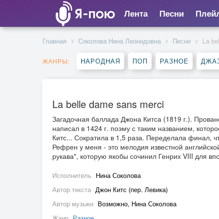
Лента
Песни
Плей
Главная
Соколова Нина Леонидовна
Песни
La be
НАРОДНАЯ
ПОП
РАЗНОЕ
ДЖА
ЖАНРЫ:
La belle dame sans merci
Загадочная баллада Джона Китса (1819 г.).
Прован
написал в 1424 г. поэму с таким названием, котор
Китс...
Сократила в 1,5 раза. Переделала финал, чт
Рефрен у меня - это мелодия известной английск
рукава", которую якобы сочинил Генрих VIII для 
Исполнитель
Нина Соколова
Автор текста
Джон Китс (пер. Левика)
Автор музыки
Возможно, Нина Соколова
Жанр
Разное