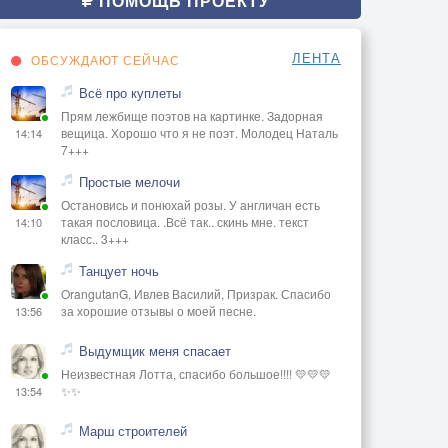
ПОМОЩЬ ПРОЕКТУ
ЛЕНТА
ОБСУЖДАЮТ СЕЙЧАС
Всё про куплеты
Прям лежбище поэтов на картинке. Задорная
вещица. Хорошо что я не поэт. Молодец Наталь
14:14
7+++
Простые мелочи
Остановись и понюхай розы. У англичан есть
такая пословица. .Всё так.. скинь мне. текст
14:10
класс.. 3+++
Танцует ночь
OrangutanG, Ивлев Василий, Призрак. Спасибо
за хорошие отзывы о моей песне.
13:56
Выдумщик меня спасает
Неизвестная Лотта, спасибо большое!!!! 💛💛💛
✨✨
13:54
Марш строителей