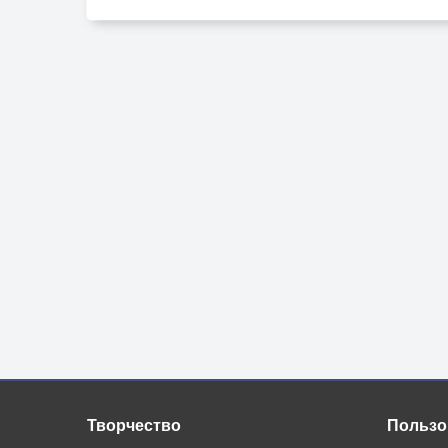
Пощады даже не проси -
Не знаем имя, но она
Ля бэлль дам сон мерси.
4.Не любит фея никого,
От скуки бродит здесь она
И губит рыцарей, смеясь,
Душою холодна."
И вдруг проснулся я один
На мрачной льдистой крутизне...
С тех пор всё фею я ищу,
Ничто не мило мне.
РЕФРЕН.
Творчество
Пользо