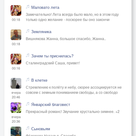
Маловато лета
Замечательно! Лета всегда было мало, но в этом году
только одно желание - поскорее бы оно закончи
00:18
Земляника
Вишнякова Жанна, большое спасибо, Жанна..
00:18
Зачем ты приснилась?
Сталинградский Саша, привет!
00:16
В клетке
Стремлению к полёту и небу, скорее ассоциируется не
совсем с земным пониманием свободы, а со свободо
вчера
20:46
Январский благовест
Прекрасный романс! Звучание хрустально-зимнее. +2
вчера
20:36
Сыновьям
Фёдорова Наталья, Спасибо