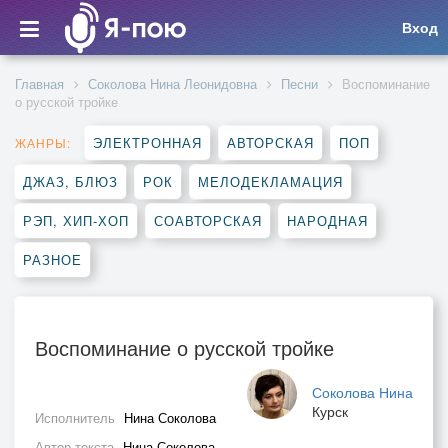
Вход
Главная
Соколова Нина Леонидовна
Песни
Воспоминание
о русской тройке
ЭЛЕКТРОННАЯ
АВТОРСКАЯ
ПОП
ЖАНРЫ:
ДЖАЗ, БЛЮЗ
РОК
МЕЛОДЕКЛАМАЦИЯ
РЭП, ХИП-ХОП
СОАВТОРСКАЯ
НАРОДНАЯ
РАЗНОЕ
Воспоминание о русской тройке
Соколова Нина
Курск
Исполнитель
Нина Соколова
Автор текста
Нина Соколова