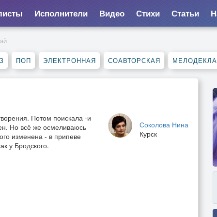
листы
Исполнители
Видео
Стихи
Статьи
Н
ай
З
ПОП
ЭЛЕКТРОННАЯ
СОАВТОРСКАЯ
МЕЛОДЕКЛ
ворения. Потом поискала -и
Соколова Нина
сен. Но всё же осмеливаюсь
Курск
ого изменена - в припеве
как у Бродского.