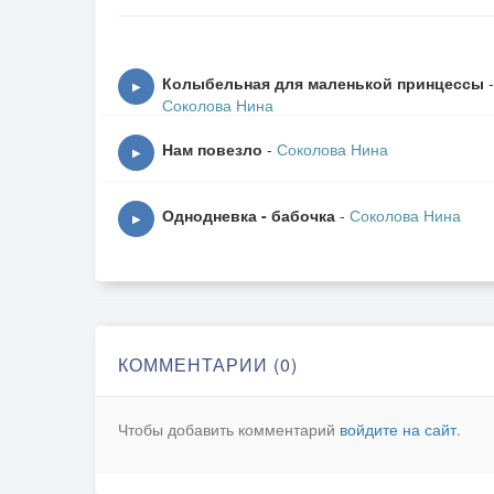
2.Да будут метели, снега, дожди
И бешеный рёв огня,
Колыбельная для маленькой принцессы
-
▶
Да будет удач у тебя впереди
Соколова Нина
Больше, чем у меня.
Нам повезло
-
Соколова Нина
ПРИПЕВ
▶
3.Да будет могуч и прекрасен бой,
Гремящий в твоей груди.
Однодневка - бабочка
-
Соколова Нина
▶
Я счастлив за тех, которым с тобой,
Может быть, по пути.
ПРИПЕВ.
КОММЕНТАРИИ (0)
Чтобы добавить комментарий
войдите на сайт
.