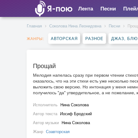
Лента
Песни
Плей
Главная
Соколова Нина Леонидовна
Песни
Прощ
АВТОРСКАЯ
РАЗНОЕ
ДЖАЗ, БЛЮ
ЖАНРЫ:
Прощай
Мелодия напелась сразу при первом чтении стихот
оказалось, что на эти стихи есть уже несколько пе
выложить свою версию. Но интонация у меня немн
получилось "да" утвердительное, а не пожелание, 
Исполнитель
Нина Соколова
Автор текста
Иосиф Бродский
Автор музыки
Нина Соколова
Жанр
Соавторская