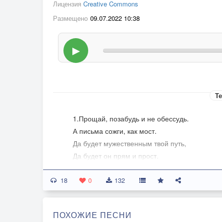
Лицензия
Creative Commons
Размещено
09.07.2022 10:38
▶
Те
1.Прощай, позабудь и не обессудь.
А письма сожги, как мост.
Да будет мужественным твой путь,
Да будет он прям и прост.
ПРИПЕВ:
18
Да будет во мгле для тебя гореть
0
132
Звёздная мишура,
Да будет надежда ладони греть
ПОХОЖИЕ ПЕСНИ
У твоего костра.