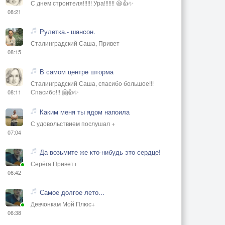
С днем строителя!!!!!! Ура!!!!!!! 😃👍✨
08:21
Рулетка.- шансон.
Сталинградский Саша, Привет
08:15
В самом центре шторма
Сталинградский Саша, спасибо большое!!!
Спасибо!!! 🤗👍✨
08:11
Каким меня ты ядом напоила
С удовольствием послушал +
07:04
Да возьмите же кто-нибудь это сердце!
Серёга Привет+
06:42
Самое долгое лето...
Девчонкам Мой Плюс+
06:38