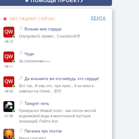
ПОМОЩЬ ПРОЕКТУ
ЛЕНТА
ОБСУЖДАЮТ СЕЙЧАС
Возьми мое сердце
OrangutanG, привет.. Спасибо😘🥹
08:12
Чудо
За глазеночки+++
08:11
Да возьмите же кто-нибудь это сердце!
Вот так.. Я ему это.. при луне... А он взял и
завязал на спине... 🤦🥺
08:06
Танцует ночь
Прекрасно! Живой голос - как глоток чистой
родниковой воды в монотонной пустыне
07:58
генераций. Пойте бол
Песенка про поэтов
Маша спасибо!