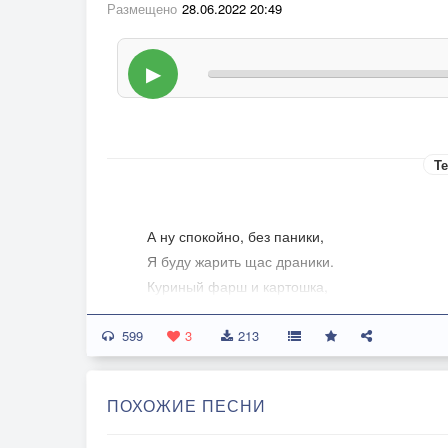
Размещено
28.06.2022 20:49
▶
Те
А ну спокойно, без паники,
Я буду жарить щас драники.
Куриный фарш и картошка,
Моркови тёртой немножко.
599
Еще в замес привлеку,
3
213
Я луку и чесноку,
Укропу, перца, петрушки,
ПОХОЖИЕ ПЕСНИ
Сто грамм, по ходу, в тихушку,