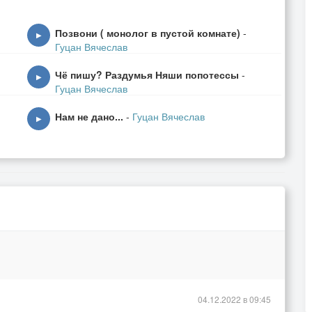
Позвони ( монолог в пустой комнате)
-
▶
Гуцан Вячеслав
Чё пишу? Раздумья Няши попотессы
-
▶
Гуцан Вячеслав
Нам не дано...
-
Гуцан Вячеслав
▶
04.12.2022 в 09:45