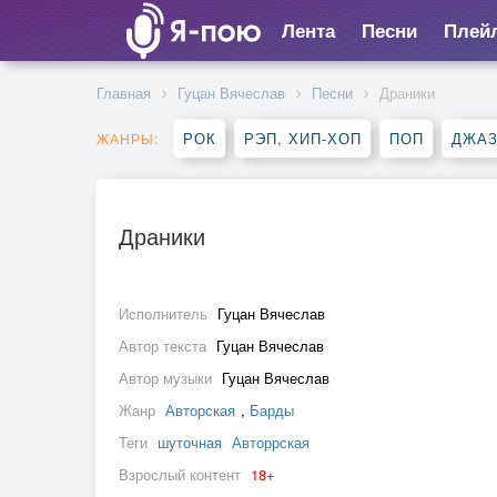
Лента
Песни
Плей
Главная
Гуцан Вячеслав
Песни
Драники
РОК
РЭП, ХИП-ХОП
ПОП
ДЖАЗ
ЖАНРЫ:
Драники
Исполнитель
Гуцан Вячеслав
Автор текста
Гуцан Вячеслав
Автор музыки
Гуцан Вячеслав
Жанр
Авторская
,
Барды
Теги
шуточная
Авторрская
Взрослый контент
18+