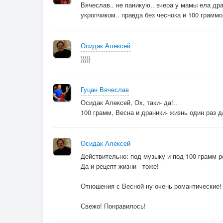
Вячеслав.. не паникую.. вчера у мамы ела др
... А ну спокойно, без паники,
укропчиком.. правда без чеснока и 100 граммов
Я жарю вкусные драники,
Мы в этой жизни все странники,
Отведай ка моих драников...))))
Осидак Алексей
)))))
Гуцан Вячеслав
Осидак Алексей, Ох, таки- да!..
100 грамм, Весна и драники- жизнь один раз да
Осидак Алексей
Действительно: под музыку и под 100 грамм 
Да и рецепт жизни - тоже!
Отношения с Весной ну очень романтические! ))
Свежо! Понравилось!