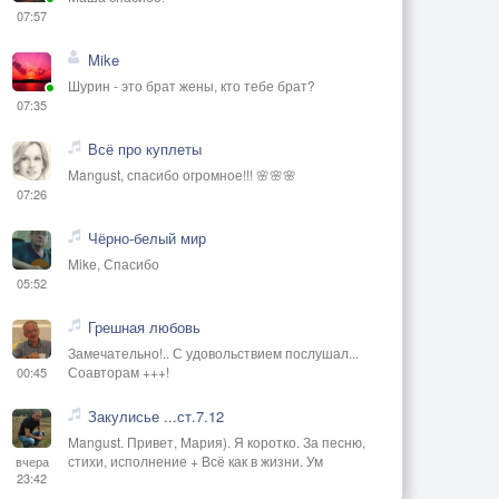
07:57
Mike
Шурин - это брат жены, кто тебе брат?
07:35
Всё про куплеты
Mangust, спасибо огромное!!! 🌸🌸🌸
07:26
Чёрно-белый мир
Mike, Спасибо
05:52
Грешная любовь
Замечательно!.. С удовольствием послушал...
Соавторам +++!
00:45
Закулисье ...ст.7.12
Mangust. Привет, Мария). Я коротко. За песню,
стихи, исполнение + Всё как в жизни. Ум
вчера
23:42