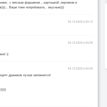
аники.. с мясным фаршиком....картошкой..перчиком и
))))... Ваши тоже попробовала... вкусные))))
04.12.2022 в 04:10
04.12.2022 в 04:06
на! ))
04.12.2022 в 04:00
рецепт драников лучше запомнится!
))))