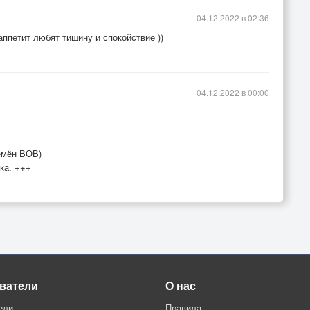
04.12.2022 в 02:36
аппетит любят тишину и спокойствие ))
04.12.2022 в 00:00
ремён ВОВ)
ка. +++
ватели
О нас
ели
Правила