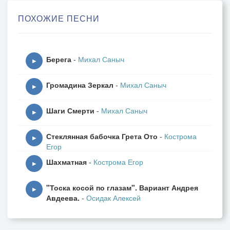
Я трогал шерсть твою на талии,
ПОХОЖИЕ ПЕСНИ
Шизел от веточки зеленой.
Ты, вся такая серебристая,
Берега
-
Михал Саныч
В улыбке зубы открывая,
▶
Как жеребенок зебры, прыгала,
Громадина Зеркал
-
Михал Саныч
Зеленой веточкой играя.
▶
Шаги Смерти
-
Михал Саныч
Все понимала ты, как водится,
▶
Без лишних звуков и без слов.
Стеклянная бабочка Грета Ото
-
Кострома
Так, босиком, с зеленой веточкой,
▶
Егор
Я встретил первую любовь.
Шахматная
-
Кострома Егор
▶
И вот прошли тысячелетия…
"Тоска косой по глазам". Вариант Андрея
Я снова жив и вновь влюблен
▶
Авдеева.
-
Осидак Алексей
В ту, что пришла с букетом веточек,
Ко мне свиданкаться под клен.