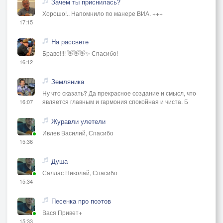
Зачем ты приснилась?
Хорошо!.. Напомнило по манере ВИА. +++
17:15
На рассвете
Браво!!!! 👋👋👋✨ Спасибо!
16:12
Земляника
Ну что сказать? Да прекрасное создание и смысл, что
является главным и гармония спокойная и чиста. Б
16:07
Журавли улетели
Ивлев Василий, Спасибо
15:36
Душа
Саллас Николай, Спасибо
15:34
Песенка про поэтов
Вася Привет+
15:33