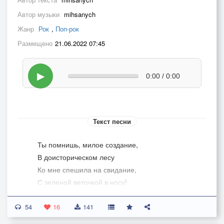
Автор музыки
mihsanych
Жанр
Рок
,
Поп-рок
Размещено
21.06.2022 07:45
▶
0:00 / 0:00
Текст песни
Ты помнишь, милое создание,
В доисторическом лесу
Ко мне спешила на свидание,
С зеленой веточкой в носу!
54
Вдвоем, от ужаса прижавшись,
16
141
Сидели мы на ветке клена.