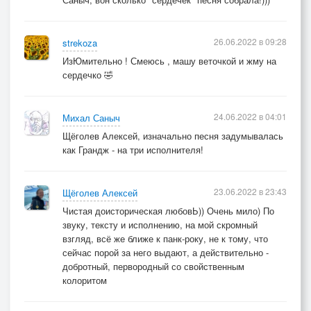
26.06.2022 в 09:28
strekoza
ИзЮмительно ! Смеюсь , машу веточкой и жму на
сердечко 🤣
24.06.2022 в 04:01
Михал Саныч
Щёголев Алексей, изначально песня задумывалась
как Грандж - на три исполнителя!
23.06.2022 в 23:43
Щёголев Алексей
Чистая доисторическая любовЬ)) Очень мило) По
звуку, тексту и исполнению, на мой скромный
взгляд, всё же ближе к панк-року, не к тому, что
сейчас порой за него выдают, а действительно -
добротный, первородный со свойственным
колоритом