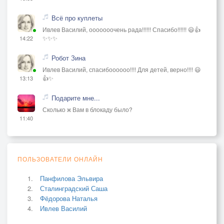
Всё про куплеты
Ивлев Василий, ооооооочень рада!!!!!! Спасибо!!!!!! 😃👍
✨✨✨
14:22
Робот Зина
Ивлев Василий, спасибоооооо!!!! Для детей, верно!!!! 😃
👍✨
13:13
Подарите мне...
Сколько ж Вам в блокаду было?
11:40
ПОЛЬЗОВАТЕЛИ ОНЛАЙН
Панфилова Эльвира
Сталинградский Саша
Фёдорова Наталья
Ивлев Василий