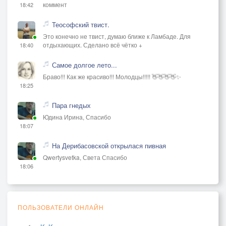
коммент
18:42
Теософский твист.
Это конечно не твист, думаю ближе к Ламбаде. Для
отдыхающих. Сделано всё чётко +
18:40
Самое долгое лето...
Браво!!! Как же красиво!!! Молодцы!!!!! 👋👋👋👋✨
18:25
Пара гнедых
Юдина Ирина, Спасибо
18:07
На Дерибасовской открылася пивная
Qwertysvetka, Света Спасибо
18:06
ПОЛЬЗОВАТЕЛИ ОНЛАЙН