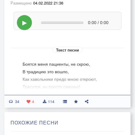
Размещено
04.02.2022 21:36
▶
0:00 / 0:00
Текст песни
Боятся меня пациенты, не скрою,
В традицию это вошло,
Как хавольники предо мною откроют,
Трясутся, ну просто смешно!
34
Но как-то больной, стало аж не привычно,
4
114
Решительно так в кресло сел,
Повеяло чем-то вдруг несимпатичным,
ПОХОЖИЕ ПЕСНИ
Какой-то он...,ну не как все.