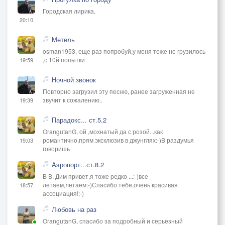
Городская лирика.
20:10
Метель
osman1953, еще раз попробуй,у меня тоже не грузилось
,с 10й попытки
19:59
Ночной звонок
Повторно загрузил эту песню, ранее загруженная не
звучит к сожалению..
19:39
Парадокс... ст.5.2
OrangutanG, ой ,мохнатый да с розой...как
романтично,прям эксклюзив в джунглях:-)В раздумья
19:03
говоришь
Аэропорт...ст.8.2
В В, Дим привет,я тоже редко ...:-)все
летаем,летаем:-)Спасибо тебе,очень красивая
18:57
ассоциация!;-)
Любовь на раз
OrangutanG, спасибо за подробный и серьёзный