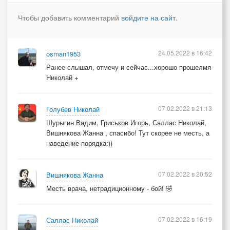
Ой что я устрою сейчас!
Чтобы добавить комментарий
войдите на сайт
.
Ах, пидор! Вот ты и попался, голуба!
Я ж не простерилизовал
24.05.2022 в 16:42
osman1953
Щипцы, те которыми давеча зубы
Ранее слышал, отмечу и сейчас...хорошо прошелмя
У туберкулезного рвал.
Николай +
Наркоз обалденный. Не чуя подвоха,
07.02.2022 в 21:13
Голубев Николай
Чуть морщился, слушая хруст,
Шурыгин Вадим, Гриськов Игорь, Саллас Николай,
Внедрялись коварные палочки Коха
Вишнякова Жанна , спасибо! Тут скорее не месть, а
В районы и десен, и уст.
наведение порядка:))
Ран множество в деснах, считай - внутривенно
07.02.2022 в 20:52
Чахотку привил, прямо смак!
Вишнякова Жанна
Год, два, и польется кровавая пена,
Месть врача, нетрадиционному - бой! 🤣
А СПИД ты поймаешь и так.
07.02.2022 в 16:19
Саллас Николай
Езжай, дорогуша, хоть в Варну, хоть в Рио,