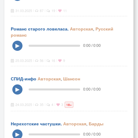
31.03.2025
87
19
11
|
|
|
Романс старого ловеласа.
Авторская
,
Русский
романс
▶
0:00 / 0:00
25.03.2025
56
16
9
|
|
|
СПИД-инфо
Авторская
,
Шансон
▶
0:00 / 0:00
24.03.2025
35
4
3
|
|
|
18+
Нерехотские частушки.
Авторская
,
Барды
▶
0:00 / 0:00