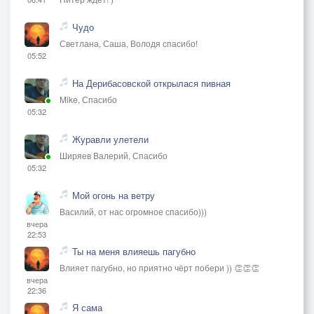
Чудо
Светлана, Саша, Володя спасибо!
05:52
На Дерибасовской открылася пивная
Mike, Спасибо
05:32
Журавли улетели
Ширяев Валерий, Спасибо
05:32
Мой огонь на ветру
Василий, от нас огромное спасибо)))
вчера
22:53
Ты на меня влияешь пагубно
Влияет пагубно, но приятно чёрт побери )) 👏👏👏
вчера
22:36
Я сама