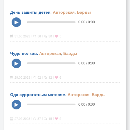
День защиты детей.
Авторская
,
Барды
▶
0:00 / 0:00
31.05.2023
56
30
5
|
|
|
Чудо волков.
Авторская
,
Барды
▶
0:00 / 0:00
29.05.2023
52
12
6
|
|
|
Ода суррогатным матерям.
Авторская
,
Барды
▶
0:00 / 0:00
27.05.2023
37
15
5
|
|
|